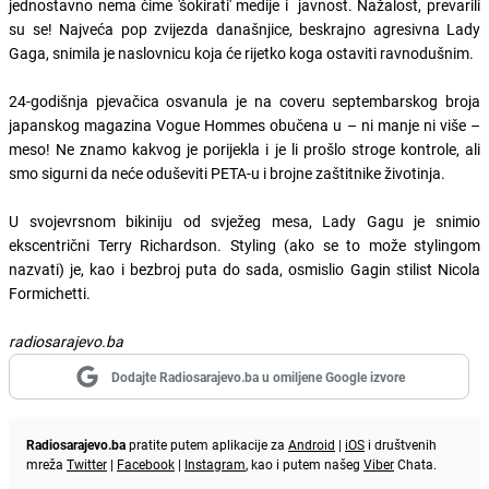
jednostavno nema čime 'šokirati' medije i javnost. Nažalost, prevarili
su se! Najveća pop zvijezda današnjice, beskrajno agresivna Lady
Gaga, snimila je naslovnicu koja će rijetko koga ostaviti ravnodušnim.
24-godišnja pjevačica osvanula je na coveru septembarskog broja
japanskog magazina Vogue Hommes obučena u – ni manje ni više –
meso! Ne znamo kakvog je porijekla i je li prošlo stroge kontrole, ali
smo sigurni da neće oduševiti PETA-u i brojne zaštitnike životinja.
U svojevrsnom bikiniju od svježeg mesa, Lady Gagu je snimio
ekscentrični Terry Richardson. Styling (ako se to može stylingom
nazvati) je, kao i bezbroj puta do sada, osmislio Gagin stilist Nicola
Formichetti.
radiosarajevo.ba
Dodajte Radiosarajevo.ba u omiljene Google izvore
Radiosarajevo.ba
pratite putem aplikacije za
Android
|
iOS
i društvenih
mreža
Twitter
|
Facebook
|
Instagram
, kao i putem našeg
Viber
Chata.