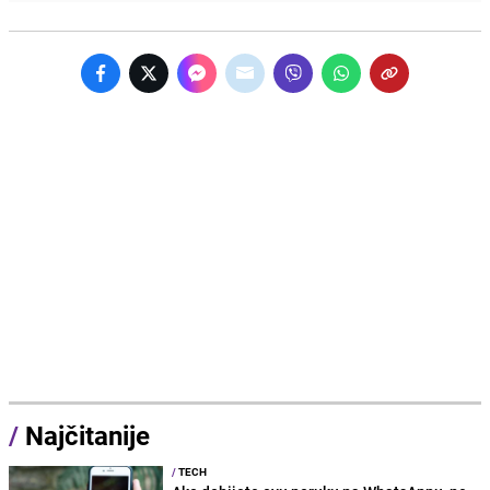
/
Najčitanije
/
TECH