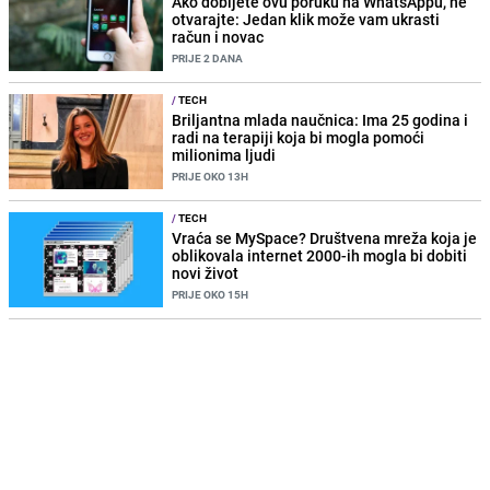
Ako dobijete ovu poruku na WhatsAppu, ne
otvarajte: Jedan klik može vam ukrasti
račun i novac
PRIJE 2 DANA
/
TECH
Briljantna mlada naučnica: Ima 25 godina i
radi na terapiji koja bi mogla pomoći
milionima ljudi
PRIJE OKO 13H
/
TECH
Vraća se MySpace? Društvena mreža koja je
oblikovala internet 2000-ih mogla bi dobiti
novi život
PRIJE OKO 15H