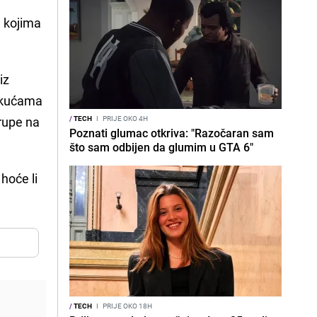
a kojima
iz
m kućama
grupe na
/
TECH
I
PRIJE OKO 4H
Poznati glumac otkriva: "Razočaran sam
što sam odbijen da glumim u GTA 6"
hoće li
/
TECH
I
PRIJE OKO 18H