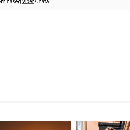
utem našeg
Viber
Chata.