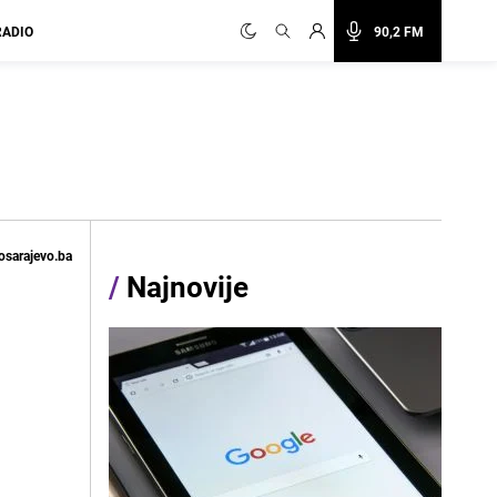
RADIO
90,2 FM
osarajevo.ba
/
Najnovije