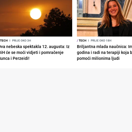
TECH
I
PRIJE OKO 3H
/
TECH
I
PRIJE OKO 18H
Dva nebeska spektakla 12. augusta: Iz
Briljantna mlada naučnica: I
BiH će se moći vidjeti i pomračenje
godina i radi na terapiji koja
Sunca i Perzeidi!
pomoći milionima ljudi