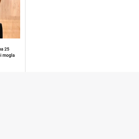
ma 25
 bi mogla