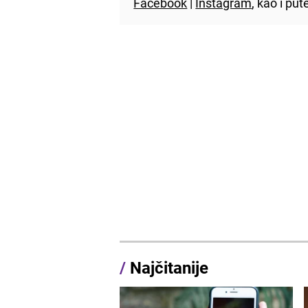
Facebook
|
Instagram
, kao i p
/
Najčitanije