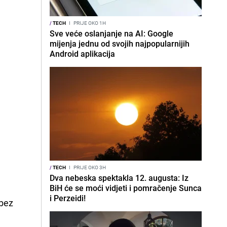
/
TECH
I
PRIJE OKO 1H
Sve veće oslanjanje na AI: Google
mijenja jednu od svojih najpopularnijih
Android aplikacija
/
TECH
I
PRIJE OKO 3H
Dva nebeska spektakla 12. augusta: Iz
BiH će se moći vidjeti i pomračenje Sunca
i Perzeidi!
 bez