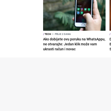
/
TECH
I
PRIJE 2 DANA
/
Ako dobijete ovu poruku na WhatsAppu,
ne otvarajte: Jedan klik može vam
ukrasti račun i novac