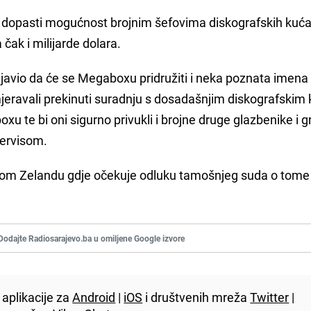
e dopasti mogućnost brojnim šefovima diskografskih kuć
čak i milijarde dolara.
javio da će se Megaboxu pridružiti i neka poznata imena 
mjeravali prekinuti suradnju s dosadašnjim diskografski
u te bi oni sigurno privukli i brojne druge glazbenike i 
ervisom.
vom Zelandu gdje očekuje odluku tamošnjeg suda o tome 
Dodajte Radiosarajevo.ba u omiljene Google izvore
aplikacije za
Android
|
iOS
i društvenih mreža
Twitter
|