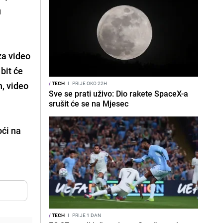
u
za video
bit će
n, video
/
TECH
I
PRIJE OKO 22H
Sve se prati uživo: Dio rakete SpaceX-a
srušit će se na Mjesec
oći na
/
TECH
I
PRIJE 1 DAN