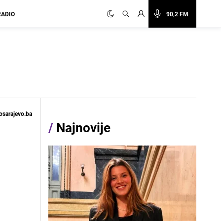
RADIO
90,2 FM
osarajevo.ba
/
Najnovije