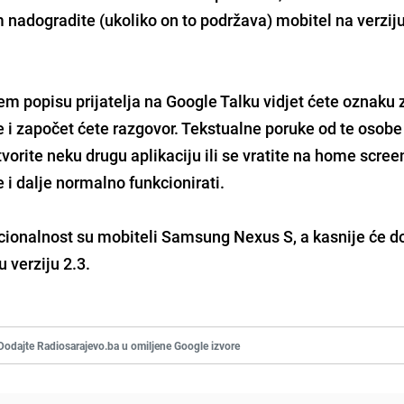
im nadogradite (ukoliko on to podržava) mobitel na verzij
em popisu prijatelja na Google Talku vidjet ćete oznaku 
je i započet ćete razgovor. Tekstualne poruke od te osobe 
vorite neku drugu aplikaciju ili se vratite na home scree
 i dalje normalno funkcionirati.
nkcionalnost su mobiteli Samsung Nexus S, a kasnije će d
u verziju 2.3.
Dodajte Radiosarajevo.ba u omiljene Google izvore