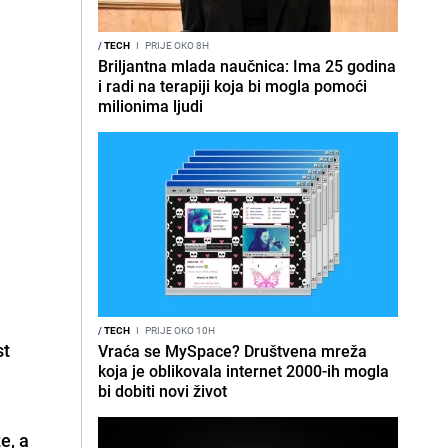
/
TECH
I
PRIJE OKO 8H
Briljantna mlada naučnica: Ima 25 godina
i radi na terapiji koja bi mogla pomoći
milionima ljudi
/
TECH
I
PRIJE OKO 10H
st
Vraća se MySpace? Društvena mreža
koja je oblikovala internet 2000-ih mogla
bi dobiti novi život
e, a