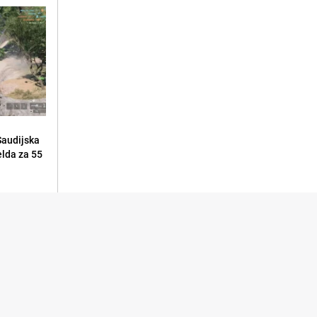
Saudijska
elda za 55