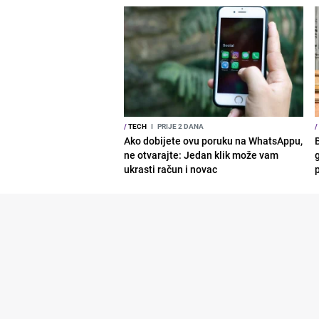
/
TECH
I
PRIJE 2 DANA
/
Ako dobijete ovu poruku na WhatsAppu,
ne otvarajte: Jedan klik može vam
g
ukrasti račun i novac