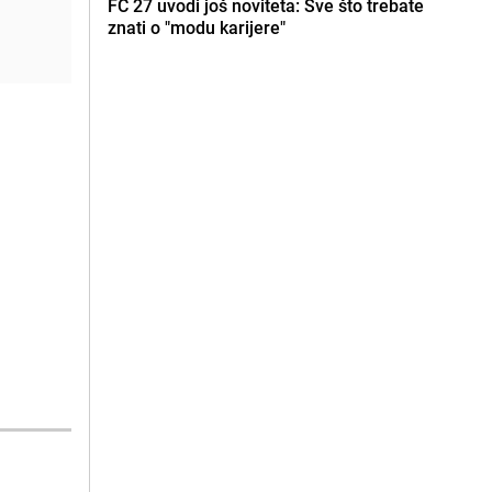
FC 27 uvodi još noviteta: Sve što trebate
znati o "modu karijere"