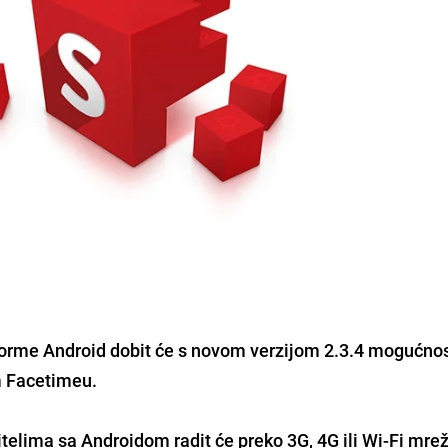
forme Android dobit će s novom verzijom 2.3.4 mogućno
m Facetimeu.
telima sa Androidom radit će preko 3G, 4G ili Wi-Fi mrež