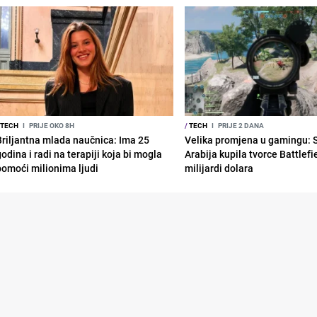
TECH
I
PRIJE OKO 8H
/
TECH
I
PRIJE 2 DANA
Briljantna mlada naučnica: Ima 25
Velika promjena u gamingu: 
odina i radi na terapiji koja bi mogla
Arabija kupila tvorce Battlefi
pomoći milionima ljudi
milijardi dolara