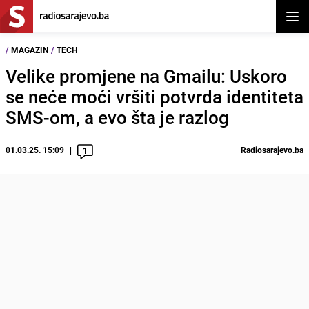
Otvor
/
MAGAZIN
/
TECH
Velike promjene na Gmailu: Uskoro
se neće moći vršiti potvrda identiteta
SMS-om, a evo šta je razlog
01.03.25. 15:09
Radiosarajevo.ba
1