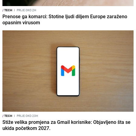
/
TECH
I
PRIJE OKO 2H
Prenose ga komarci: Stotine ljudi diljem Europe zaraženo
opasnim virusom
/
TECH
I
PRIJE OKO 23H
Stiže velika promjena za Gmail korisnike: Objavljeno šta se
ukida početkom 2027.