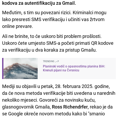
kodova za autentifikaciju za Gmail.
Međutim, s tim su povezani rizici. Kriminalci mogu
lako presresti SMS verifikaciju i učiniti vas žrtvom
online prevare.
Ali ne brinite, to će uskoro biti problem prošlosti.
Uskoro ćete umjesto SMS-a početi primati QR kodove
za verifikaciju u dva koraka za pristup Gmailu.
TRENDING
Planinski vodič o opasnostima planina BiH:
Krenuli pijani na Čvrsnicu
Mediji su objavili u petak, 28. februara 2025. godine,
da će nova metoda verifikacije biti uvedena u narednih
nekoliko mjeseci. Govoreći za novinsku kuću,
glasnogovornik Gmaila,
Ross Richendrfer
, rekao je da
se Google okreće novom metodu kako bi "smanio