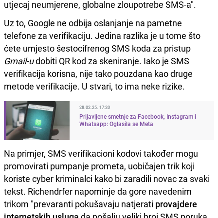
utjecaj neumjerene, globalne zloupotrebe SMS-a".
Uz to, Google ne odbija oslanjanje na pametne
telefone za verifikaciju. Jedina razlika je u tome što
ćete umjesto šestocifrenog SMS koda za pristup
Gmail-u
dobiti QR kod za skeniranje. Iako je SMS
verifikacija korisna, nije tako pouzdana kao druge
metode verifikacije. U stvari, to ima neke rizike.
28.02.25. 17:20
Prijavljene smetnje za Facebook, Instagram i
Whatsapp: Oglasila se Meta
Na primjer, SMS verifikacioni kodovi također mogu
promovirati pumpanje prometa, uobičajen trik koji
koriste cyber kriminalci kako bi zaradili novac za svaki
tekst. Richendrfer napominje da gore navedenim
trikom "prevaranti pokušavaju natjerati
provajdere
internetskih usluga
da pošalju veliki broj SMS poruka