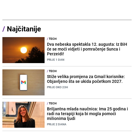
/
Najčitanije
/
TECH
Dva nebeska spektakla 12. augusta: Iz BiH
će se moći vidjeti i pomračenje Sunca i
Perzeidi!
PRIJE 1 DAN
/
TECH
Stiže velika promjena za Gmail korisnike:
Objavljeno šta se ukida početkom 2027.
PRIJE OKO 23H
/
TECH
Briljantna mlada naučnica: Ima 25 godina i
radi na terapiji koja bi mogla pomoći
milionima ljudi
PRIJE 2 DANA