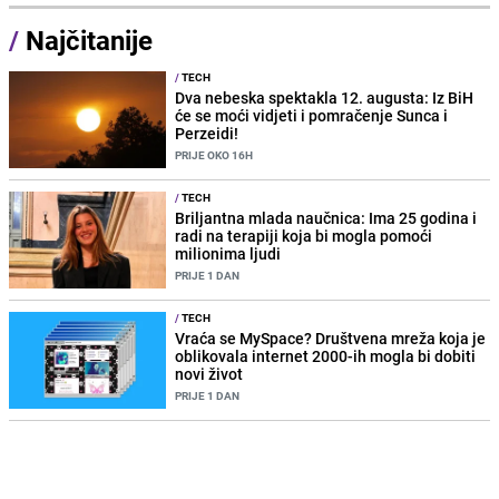
/
Najčitanije
/
TECH
Dva nebeska spektakla 12. augusta: Iz BiH
će se moći vidjeti i pomračenje Sunca i
Perzeidi!
PRIJE OKO 16H
/
TECH
Briljantna mlada naučnica: Ima 25 godina i
radi na terapiji koja bi mogla pomoći
milionima ljudi
PRIJE 1 DAN
/
TECH
Vraća se MySpace? Društvena mreža koja je
oblikovala internet 2000-ih mogla bi dobiti
novi život
PRIJE 1 DAN