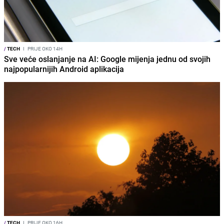
/
TECH
I
PRIJE OKO 14H
Sve veće oslanjanje na AI: Google mijenja jednu od svojih
najpopularnijih Android aplikacija
/
TECH
I
PRIJE OKO 16H