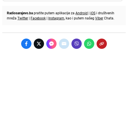
Radiosarajevo.ba
pratite putem aplikacije za
Android
|
iOS
i društvenih
mreža
Twitter
|
Facebook
|
Instagram
, kao i putem našeg
Viber
Chata.