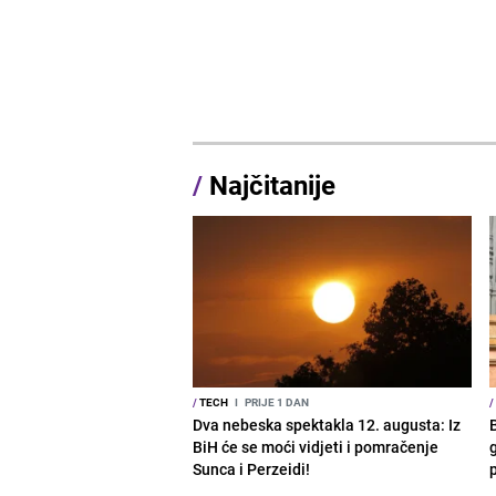
/
Najčitanije
/
TECH
I
PRIJE 1 DAN
/
Dva nebeska spektakla 12. augusta: Iz
BiH će se moći vidjeti i pomračenje
g
Sunca i Perzeidi!