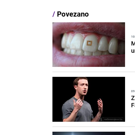
/
Povezano
10
M
u
09
Z
F