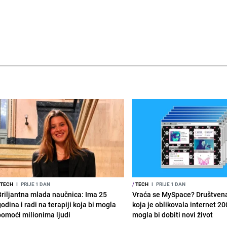
TECH
I
PRIJE 1 DAN
/
TECH
I
PRIJE 1 DAN
Briljantna mlada naučnica: Ima 25
Vraća se MySpace? Društven
odina i radi na terapiji koja bi mogla
koja je oblikovala internet 20
pomoći milionima ljudi
mogla bi dobiti novi život