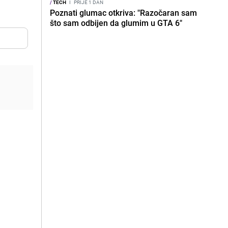
/
TECH
I
PRIJE 1 DAN
Poznati glumac otkriva: "Razočaran sam
što sam odbijen da glumim u GTA 6"