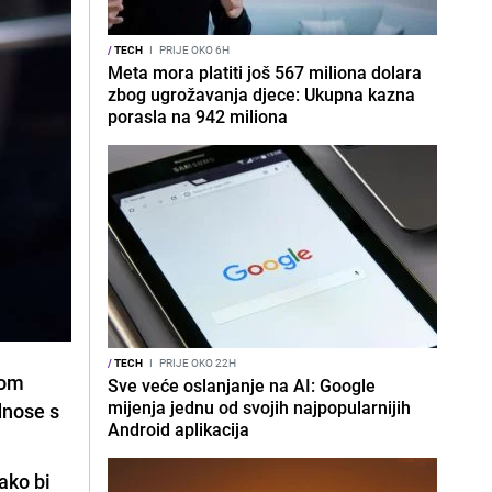
/
TECH
I
PRIJE OKO 6H
Meta mora platiti još 567 miliona dolara
zbog ugrožavanja djece: Ukupna kazna
porasla na 942 miliona
/
TECH
I
PRIJE OKO 22H
nom
Sve veće oslanjanje na AI: Google
mijenja jednu od svojih najpopularnijih
dnose s
Android aplikacija
ako bi