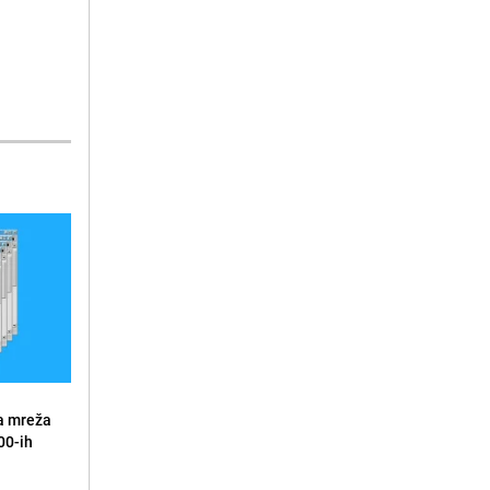
a mreža
00-ih