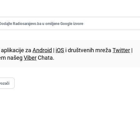
Dodajte Radiosarajevo.ba u omiljene Google izvore
aplikacije za
Android
|
iOS
i društvenih mreža
Twitter
|
utem našeg
Viber
Chata.
vozači