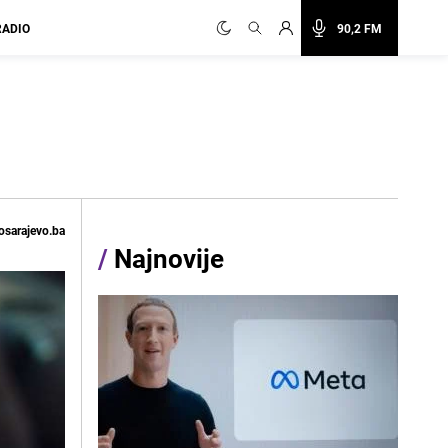
RADIO
90,2 FM
osarajevo.ba
/
Najnovije