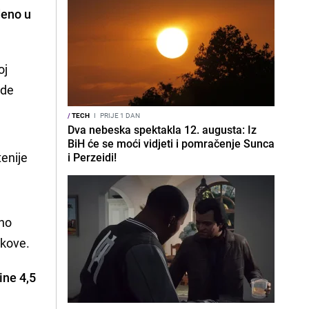
deno u
oj
ide
/
TECH
I
PRIJE 1 DAN
Dva nebeska spektakla 12. augusta: Iz
BiH će se moći vidjeti i pomračenje Sunca
enije 
i Perzeidi!
eno
škove.
ine 4,5