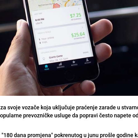
u za svoje vozače koja uključuje praćenje zarade u stvar
opularne prevozničke usluge da popravi često napete o
 "180 dana promjena" pokrenutog u junu prošle godine k