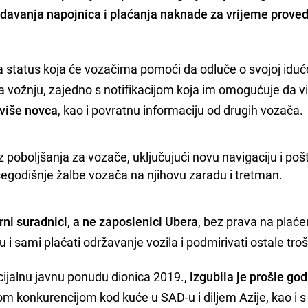
t
davanja napojnica i plaćanja naknade za vrijeme prove
za status koja će vozačima pomoći da odluče o svojoj iduć
za vožnju, zajedno s notifikacijom koja im omogućuje da v
 više novca
, kao i povratnu informaciju od drugih vozača.
z poboljšanja za vozače, uključujući novu navigaciju i pošt
šegodišnje žalbe vozača na njihovu zaradu i tretman.
ni suradnici, a ne zaposlenici Ubera
, bez prava na plać
u i sami plaćati održavanje vozila i podmirivati ostale tro
cijalnu javnu ponudu dionica 2019.,
izgubila je prošle god
om konkurencijom kod kuće u SAD-u i diljem Azije, kao i s