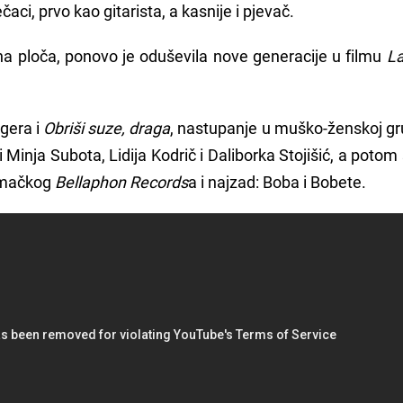
ci, prvo kao gitarista, a kasnije i pjevač.
na ploča, ponovo je oduševila nove generacije u filmu
La
agera i
Obriši suze, draga
, nastupanje u muško-ženskoj gr
i Minja Subota, Lidija Kodrič i Daliborka Stojišić, a potom
jemačkog
Bellaphon Records
a i najzad: Boba i Bobete.