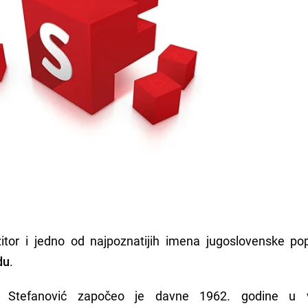
itor i jedno od najpoznatijih imena jugoslovenske po
du
.
a Stefanović započeo je davne 1962. godine u v