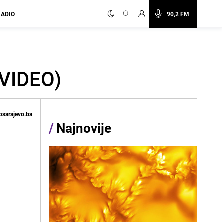
RADIO
90,2 FM
(VIDEO)
osarajevo.ba
/
Najnovije