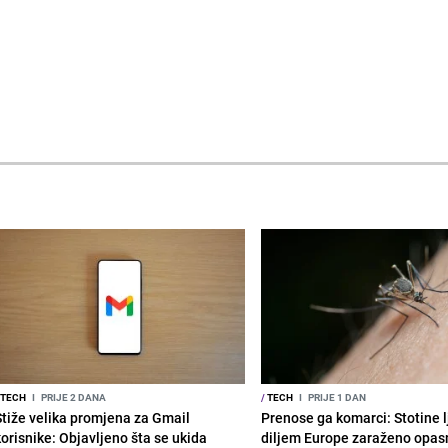
TECH
I
PRIJE 2 DANA
/
TECH
I
PRIJE 1 DAN
Stiže velika promjena za Gmail
Prenose ga komarci: Stotine l
korisnike: Objavljeno šta se ukida
diljem Europe zaraženo opa