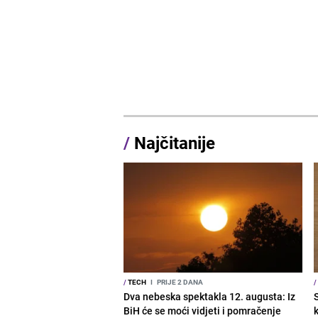
/
Najčitanije
/
TECH
I
PRIJE 2 DANA
/
Dva nebeska spektakla 12. augusta: Iz
BiH će se moći vidjeti i pomračenje