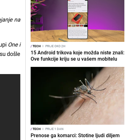
janje na
upi
One i
/
TECH
I
PRIJE OKO 2H
15 Android trikova koje možda niste znali:
 su došle
Ove funkcije kriju se u vašem mobitelu
/
TECH
I
PRIJE 1 DAN
Prenose ga komarci: Stotine ljudi diljem