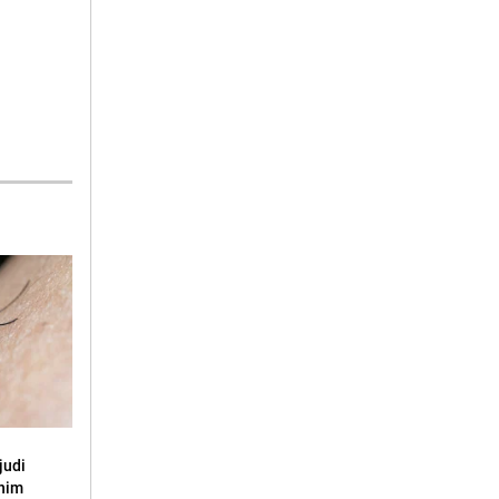
judi
snim