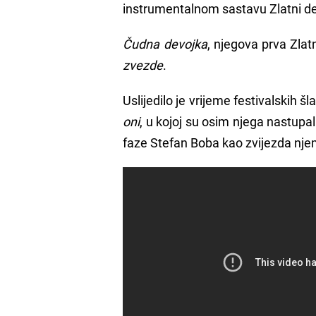
instrumentalnom sastavu Zlatni deča
Čudna devojka
, njegova prva Zlat
zvezde
.
Uslijedilo je vrijeme festivalskih šl
oni
, u kojoj su osim njega nastupal
faze Stefan Boba kao zvijezda n