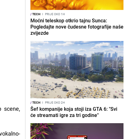
/
TECH
I
PRIJE OKO 1H
Moćni teleskop otkrio tajnu Sunca:
Pogledajte nove čudesne fotografije naše
zvijezde
/
TECH
I
PRIJE OKO 2H
p scene,
Šef kompanije koja stoji iza GTA 6: "Svi
će streamati igre za tri godine"
okalno-