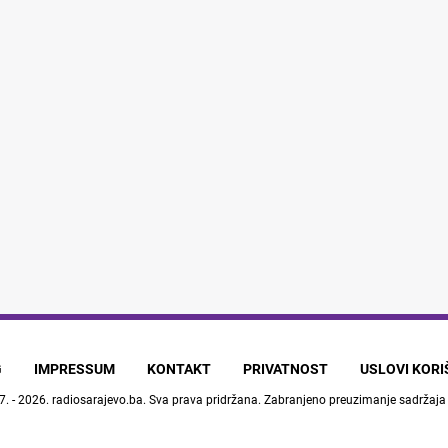
G
IMPRESSUM
KONTAKT
PRIVATNOST
USLOVI KOR
7. - 2026.
radiosarajevo.ba
. Sva prava pridržana. Zabranjeno preuzimanje sadržaja