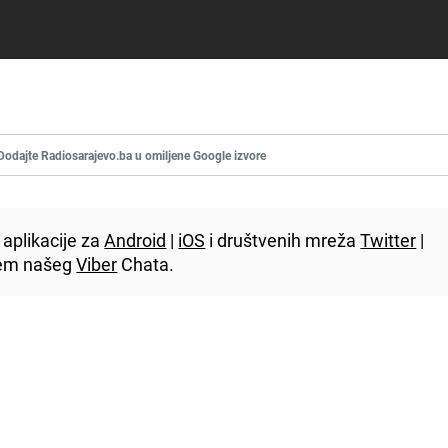
Dodajte Radiosarajevo.ba u omiljene Google izvore
aplikacije za
Android
|
iOS
i društvenih mreža
Twitter
|
utem našeg
Viber
Chata.