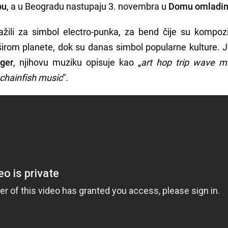
bu
, a u Beogradu nastupaju 3. novembra u
Domu omladi
li za simbol electro-punka, za bend čije su kompozic
rom planete, dok su danas simbol popularne kulture. 
nger
, njihovu muziku opisuje kao „
art hop trip wave mi
 chainfish music
“.