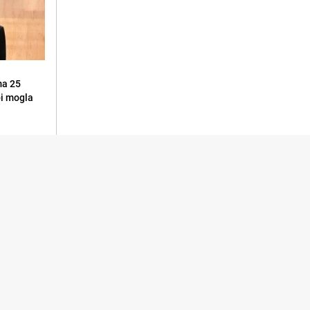
ma 25
 bi mogla