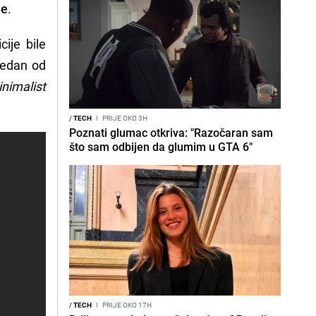
ne
.
ije bile
Jedan od
nimalist
/
TECH
I
PRIJE OKO 3H
Poznati glumac otkriva: "Razočaran sam
što sam odbijen da glumim u GTA 6"
/
TECH
I
PRIJE OKO 17H