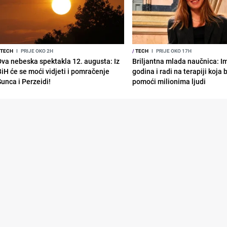
TECH
I
PRIJE OKO 2H
/
TECH
I
PRIJE OKO 17H
Dva nebeska spektakla 12. augusta: Iz
Briljantna mlada naučnica: I
BiH će se moći vidjeti i pomračenje
godina i radi na terapiji koja
Sunca i Perzeidi!
pomoći milionima ljudi