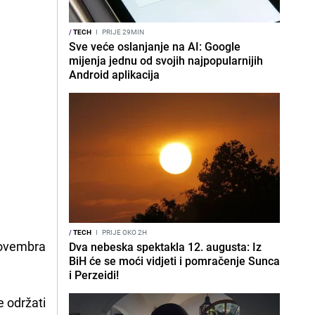
/
TECH
I
PRIJE 29MIN
Sve veće oslanjanje na AI: Google
mijenja jednu od svojih najpopularnijih
Android aplikacija
/
TECH
I
PRIJE OKO 2H
novembra
Dva nebeska spektakla 12. augusta: Iz
BiH će se moći vidjeti i pomračenje Sunca
i Perzeidi!
e održati