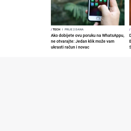
/
TECH
I
PRIJE 2 DANA
/
Ako dobijete ovu poruku na WhatsAppu,
ne otvarajte: Jedan klik može vam
ukrasti račun i novac