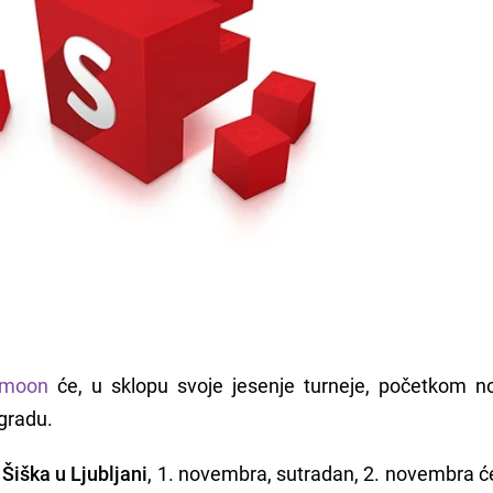
omoon
će, u sklopu svoje jesenje turneje, početkom 
ogradu.
 Šiška u Ljubljani
, 1. novembra, sutradan, 2. novembra ć