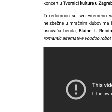
koncert u
Tvornici kulture u Zagre
Tuxedomoon su svojevremeno važi
neizbežne u mračnim klubovima ši
osnivača benda,
Blaine L. Reini
romantic alternative voodoo robot