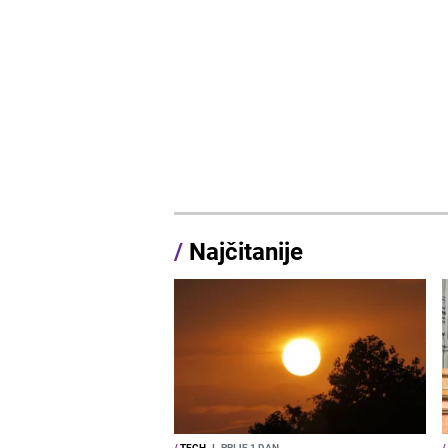
/
Najčitanije
/
TECH
I
PRIJE 1 DAN
/