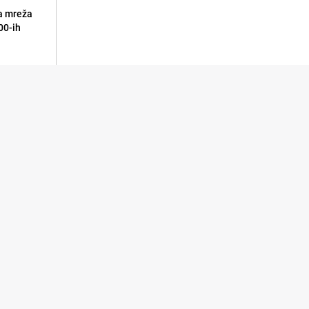
a mreža
00-ih