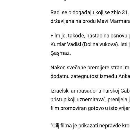
Radi se o događaju koji se zbio 31
državljana na brodu Mavi Marmara 
Film je, takođe, nastao na osnovu p
Kurtlar Vadisi (Dolina vukova). Isti
Şaşmaz.
Nakon svečane premijere strani med
dodatnu zategnutost između Ankare
Izraelski ambasador u Turskoj Gaby 
pristup koji uznemirava", prenijel
film promoviran gotovo u isto vrij
"Cilj filma je prikazati nepravde k