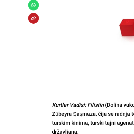
Kurtlar Vadisi: Filistin
(Dolina vuko
Zübeyra Şaşmaza, čija se radnja te
turskim kinima, turski tajni agenat
državljana.