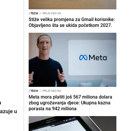
/
TECH
I
PRIJE OKO 3H
Stiže velika promjena za Gmail korisnike:
Objavljeno šta se ukida početkom 2027.
/
TECH
I
PRIJE OKO 8H
Meta mora platiti još 567 miliona dolara
a
zbog ugrožavanja djece: Ukupna kazna
porasla na 942 miliona
kazuje u