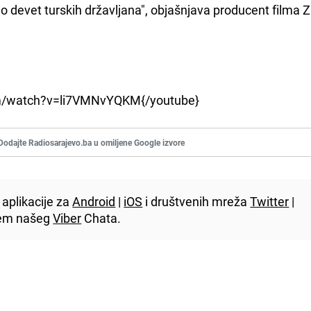
no devet turskih državljana", objašnjava producent filma 
om/watch?v=li7VMNvYQKM
{/youtube}
Dodajte Radiosarajevo.ba u omiljene Google izvore
aplikacije za
Android
|
iOS
i društvenih mreža
Twitter
|
utem našeg
Viber
Chata.