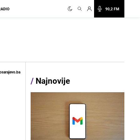
RADIO
90,2 FM
osarajevo.ba
/
Najnovije