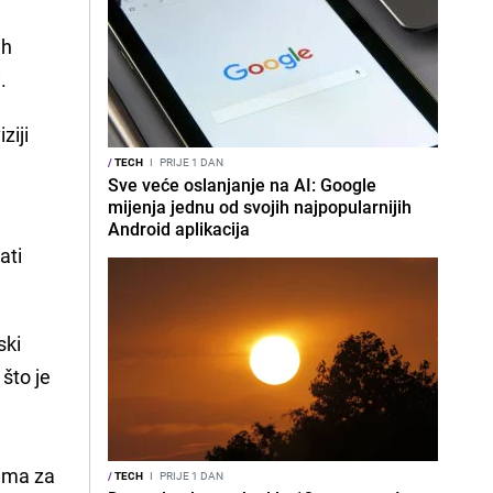
ih
.
ziji
/
TECH
I
PRIJE 1 DAN
Sve veće oslanjanje na AI: Google
mijenja jednu od svojih najpopularnijih
Android aplikacija
ati
ski
što je
cima za
/
TECH
I
PRIJE 1 DAN