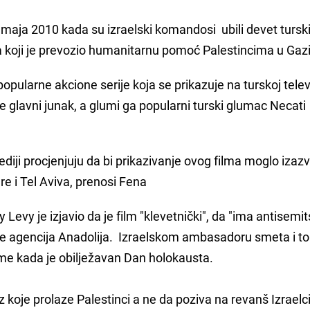
. maja 2010 kada su izraelski komandosi ubili devet tursk
koji je prevozio humanitarnu pomoć Palestincima u Gazi
opularne akcione serije koja se prikazuje na turskoj televi
 je glavni junak, a glumi ga popularni turski glumac
Necati
iji procjenjuju da bi prikazivanje ovog filma moglo izazv
 i Tel Aviva, prenosi Fena
Levy je izjavio da je film "klevetnički", da "ima antisemit
a je agencija Anadolija. Izraelskom ambasadoru smeta i to 
eme kada je obilježavan Dan holokausta.
roz koje prolaze Palestinci a ne da poziva na revanš Izrael