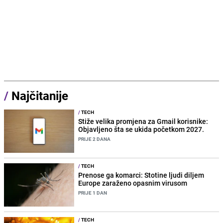
/
Najčitanije
/
TECH
Stiže velika promjena za Gmail korisnike:
Objavljeno šta se ukida početkom 2027.
PRIJE 2 DANA
/
TECH
Prenose ga komarci: Stotine ljudi diljem
Europe zaraženo opasnim virusom
PRIJE 1 DAN
/
TECH