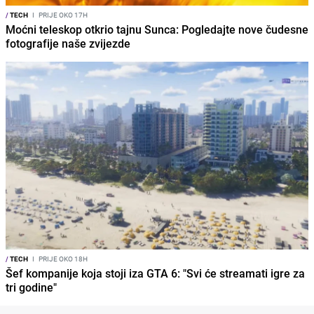
/
TECH
I
PRIJE OKO 17H
Moćni teleskop otkrio tajnu Sunca: Pogledajte nove čudesne
fotografije naše zvijezde
/
TECH
I
PRIJE OKO 18H
Šef kompanije koja stoji iza GTA 6: "Svi će streamati igre za
tri godine"