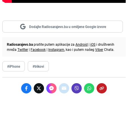
Dodajte Radiosarajevo.ba u omiljene Google izvore
Radiosarajevo.ba
pratite putem aplikacije za
Android
|
iOS
i društvenih
mreža
Twitter
|
Facebook
|
Instagram
, kao i putem našeg
Viber
Chata.
#iPhone
#trikovi