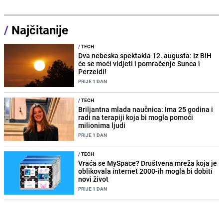
/
Najčitanije
/
TECH
Dva nebeska spektakla 12. augusta: Iz BiH
će se moći vidjeti i pomračenje Sunca i
Perzeidi!
PRIJE 1 DAN
/
TECH
Briljantna mlada naučnica: Ima 25 godina i
radi na terapiji koja bi mogla pomoći
milionima ljudi
PRIJE 1 DAN
/
TECH
Vraća se MySpace? Društvena mreža koja je
oblikovala internet 2000-ih mogla bi dobiti
novi život
PRIJE 1 DAN