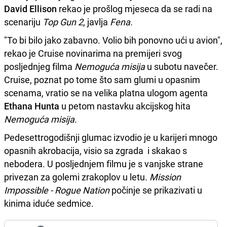
David Ellison
rekao je prošlog mjeseca da se radi na
scenariju
Top Gun 2
, javlja
Fena.
"To bi bilo jako zabavno. Volio bih ponovno ući u avion",
rekao je Cruise novinarima na premijeri svog
posljednjeg filma
Nemoguća misija
u subotu navečer.
Cruise, poznat po tome što sam glumi u opasnim
scenama, vratio se na velika platna ulogom agenta
Ethana Hunta
u petom nastavku akcijskog hita
Nemoguća misija.
Pedesettrogodišnji glumac izvodio je u karijeri mnogo
opasnih akrobacija, visio sa zgrada i skakao s
nebodera. U posljednjem filmu je s vanjske strane
privezan za golemi zrakoplov u letu.
Mission
Impossible - Rogue Nation
počinje se prikazivati u
kinima iduće sedmice.