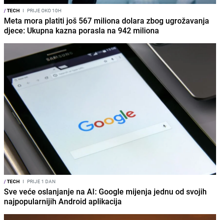
/
TECH
I
PRIJE OKO 10H
Meta mora platiti još 567 miliona dolara zbog ugrožavanja
djece: Ukupna kazna porasla na 942 miliona
/
TECH
I
PRIJE 1 DAN
Sve veće oslanjanje na AI: Google mijenja jednu od svojih
najpopularnijih Android aplikacija