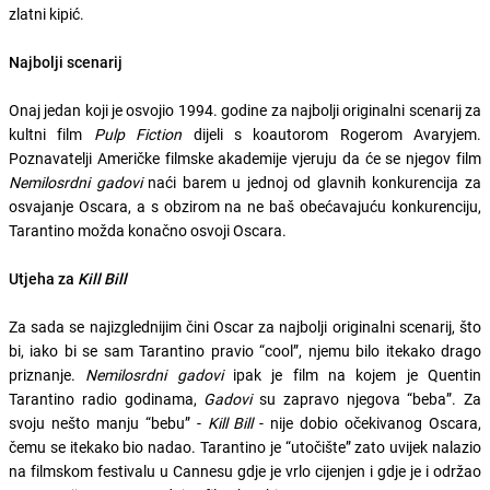
zlatni kipić.
Najbolji scenarij
Onaj jedan koji je osvojio 1994. godine za najbolji originalni scenarij za
kultni film
Pulp Fiction
dijeli s koautorom Rogerom Avaryjem.
Poznavatelji Američke filmske akademije vjeruju da će se njegov film
Nemilosrdni gadovi
naći barem u jednoj od glavnih konkurencija za
osvajanje Oscara, a s obzirom na ne baš obećavajuću konkurenciju,
Tarantino možda konačno osvoji Oscara.
Utjeha za
Kill Bill
Za sada se najizglednijim čini Oscar za najbolji originalni scenarij, što
bi, iako bi se sam Tarantino pravio “cool”, njemu bilo itekako drago
priznanje.
Nemilosrdni gadovi
ipak je film na kojem je Quentin
Tarantino radio godinama,
Gadovi
su zapravo njegova “beba”. Za
svoju nešto manju “bebu” -
Kill Bill
- nije dobio očekivanog Oscara,
čemu se itekako bio nadao. Tarantino je “utočište” zato uvijek nalazio
na filmskom festivalu u Cannesu gdje je vrlo cijenjen i gdje je i održao