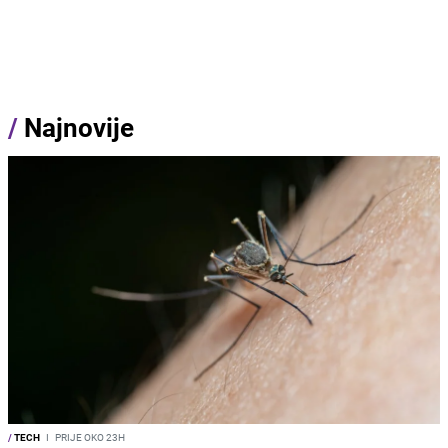
/
Najnovije
/
TECH
I
PRIJE OKO 23H