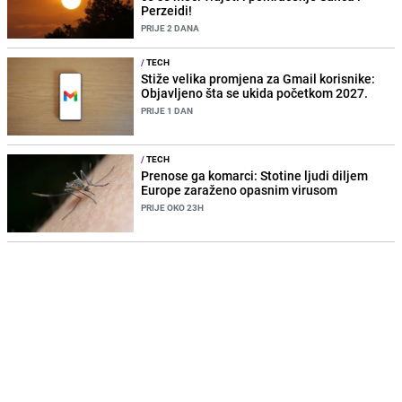
Perzeidi!
PRIJE 2 DANA
/
TECH
Stiže velika promjena za Gmail korisnike:
Objavljeno šta se ukida početkom 2027.
PRIJE 1 DAN
/
TECH
Prenose ga komarci: Stotine ljudi diljem
Europe zaraženo opasnim virusom
PRIJE OKO 23H