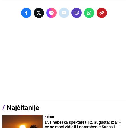
/
Najčitanije
/
TECH
Dva nebeska spektakla 12. augusta: Iz BiH
će se moći vidjeti i pomračenje Sunca i