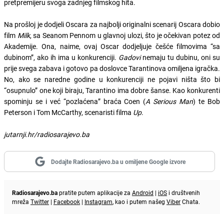
pretpremijeru svoga zadnjeg filmskog hita.
Na prošloj je dodjeli Oscara za najbolji originalni scenarij Oscara dobio
film
Milk
, sa Seanom Pennom u glavnoj ulozi, što je očekivan potez od
Akademije. Ona, naime, ovaj Oscar dodjeljuje češće filmovima “sa
dubinom”, ako ih ima u konkurenciji.
Gadovi
nemaju tu dubinu, oni su
prije svega zabava i gotovo pa doslovce Tarantinova omiljena igračka.
No, ako se naredne godine u konkurenciji ne pojavi ništa što bi
“osupnulo” one koji biraju, Tarantino ima dobre šanse. Kao konkurenti
spominju se i već “pozlaćena” braća Coen (
A Serious Man
) te Bob
Peterson i Tom McCarthy, scenaristi filma
Up
.
jutarnji.hr/radiosarajevo.ba
Dodajte Radiosarajevo.ba u omiljene Google izvore
Radiosarajevo.ba
pratite putem aplikacije za
Android
|
iOS
i društvenih
mreža
Twitter
|
Facebook
|
Instagram
, kao i putem našeg
Viber
Chata.