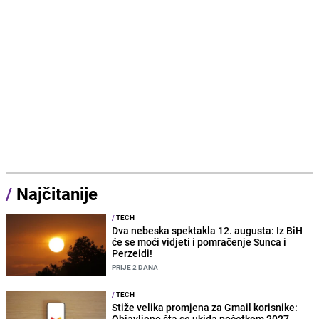
/
Najčitanije
/
TECH
Dva nebeska spektakla 12. augusta: Iz BiH
će se moći vidjeti i pomračenje Sunca i
Perzeidi!
PRIJE 2 DANA
/
TECH
Stiže velika promjena za Gmail korisnike:
Objavljeno šta se ukida početkom 2027.