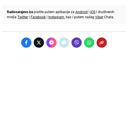
Radiosarajevo.ba
pratite putem aplikacije za
Android
|
iOS
i društvenih
mreža
Twitter
|
Facebook
|
Instagram
, kao i putem našeg
Viber
Chata.