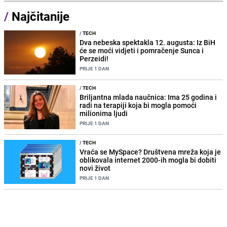
/
Najčitanije
/
TECH
Dva nebeska spektakla 12. augusta: Iz BiH
će se moći vidjeti i pomračenje Sunca i
Perzeidi!
PRIJE 1 DAN
/
TECH
Briljantna mlada naučnica: Ima 25 godina i
radi na terapiji koja bi mogla pomoći
milionima ljudi
PRIJE 1 DAN
/
TECH
Vraća se MySpace? Društvena mreža koja je
oblikovala internet 2000-ih mogla bi dobiti
novi život
PRIJE 1 DAN