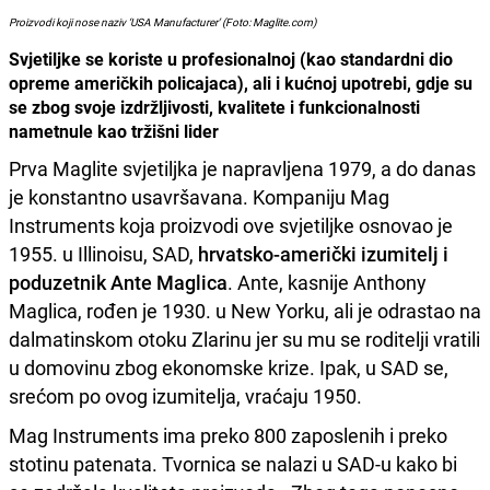
Proizvodi koji nose naziv ‘USA Manufacturer’ (Foto: Maglite.com)
Svjetiljke se koriste u profesionalnoj (kao standardni dio
opreme američkih policajaca), ali i kućnoj upotrebi, gdje su
se zbog svoje izdržljivosti, kvalitete i funkcionalnosti
nametnule kao tržišni lider
Prva Maglite svjetiljka je napravljena 1979, a do danas
je konstantno usavršavana. Kompaniju Mag
Instruments koja proizvodi ove svjetiljke osnovao je
1955. u Illinoisu, SAD,
hrvatsko-američki izumitelj i
poduzetnik Ante Maglica
. Ante, kasnije Anthony
Maglica, rođen je 1930. u New Yorku, ali je odrastao na
dalmatinskom otoku Zlarinu jer su mu se roditelji vratili
u domovinu zbog ekonomske krize. Ipak, u SAD se,
srećom po ovog izumitelja, vraćaju 1950.
Mag Instruments ima preko 800 zaposlenih i preko
stotinu patenata. Tvornica se nalazi u SAD-u kako bi