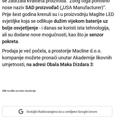
se zadržala kvaliteta proizvoda. Zbog toga ponosno
nose naziv
SAD proizvođač
(„USA Manufacturer)“.
Prije šest godina krenuli su i u proizvodnju Maglite LED
svjetiljke koja se odlikuje
dužim vijekom baterije uz
bolje osvjetljenje
- i danas se koristi ista tehnologija,
ali su dodane nove mogućnosti, kao što je
senzor
pokreta
.
Prodaja je već počela, a prostorije Macline d.o.o.
kompanije možete pronaći unutar Akademije likovnih
umjetnosti,
na adresi Obala Maka Dizdara 3
:
Klik na sliku za veću rezoluciju
Dodajte Radiosarajevo.ba u omiljene Google izvore