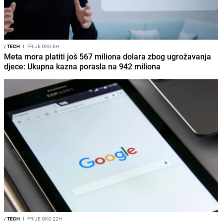
/
TECH
I
PRIJE OKO 6H
Meta mora platiti još 567 miliona dolara zbog ugrožavanja
djece: Ukupna kazna porasla na 942 miliona
/
TECH
I
PRIJE OKO 22H