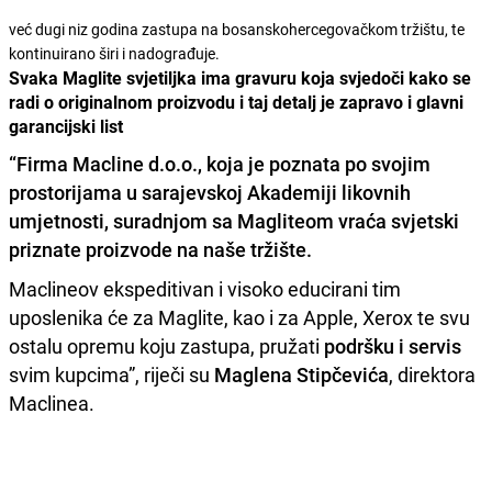
već dugi niz godina zastupa na bosanskohercegovačkom tržištu, te
kontinuirano širi i nadograđuje.
Svaka Maglite svjetiljka ima gravuru koja svjedoči kako se
radi o originalnom proizvodu i taj detalj je zapravo i glavni
garancijski list
“Firma Macline d.o.o., koja je poznata po svojim
prostorijama u sarajevskoj Akademiji likovnih
umjetnosti
, suradnjom sa Magliteom vraća svjetski
priznate proizvode na naše tržište.
Maclineov ekspeditivan i visoko educirani tim
uposlenika će za Maglite, kao i za Apple, Xerox te svu
ostalu opremu koju zastupa, pružati
podršku i servis
svim kupcima”, riječi su
Maglena Stipčevića
, direktora
Maclinea.