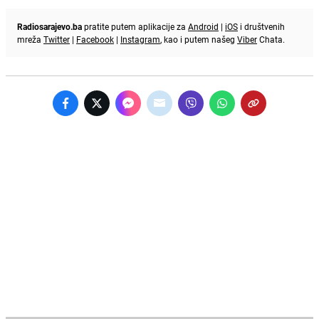
Radiosarajevo.ba
pratite putem aplikacije za
Android
|
iOS
i društvenih
mreža
Twitter
|
Facebook
|
Instagram
, kao i putem našeg
Viber
Chata.