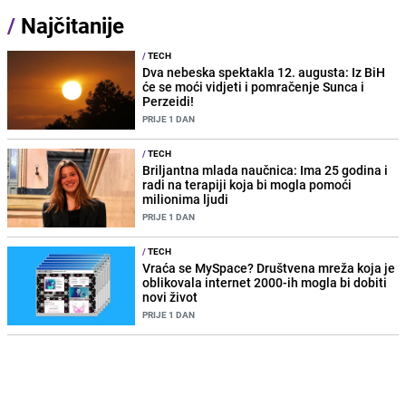
/
Najčitanije
/
TECH
Dva nebeska spektakla 12. augusta: Iz BiH
će se moći vidjeti i pomračenje Sunca i
Perzeidi!
PRIJE 1 DAN
/
TECH
Briljantna mlada naučnica: Ima 25 godina i
radi na terapiji koja bi mogla pomoći
milionima ljudi
PRIJE 1 DAN
/
TECH
Vraća se MySpace? Društvena mreža koja je
oblikovala internet 2000-ih mogla bi dobiti
novi život
PRIJE 1 DAN