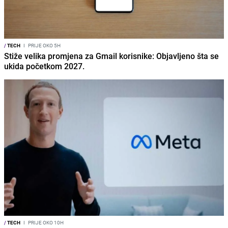
/
TECH
I
PRIJE OKO 5H
Stiže velika promjena za Gmail korisnike: Objavljeno šta se
ukida početkom 2027.
/
TECH
I
PRIJE OKO 10H