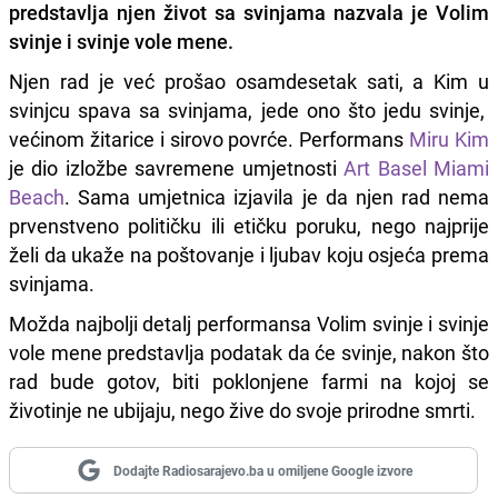
predstavlja njen život sa svinjama nazvala je Volim
svinje i svinje vole mene.
Njen rad je već prošao osamdesetak sati, a Kim u
svinjcu spava sa svinjama, jede ono što jedu svinje,
većinom žitarice i sirovo povrće. Performans
Miru Kim
je dio izložbe savremene umjetnosti
Art Basel Miami
Beach
. Sama umjetnica izjavila je da njen rad nema
prvenstveno političku ili etičku poruku, nego najprije
želi da ukaže na poštovanje i ljubav koju osjeća prema
svinjama.
Možda najbolji detalj performansa Volim svinje i svinje
vole mene predstavlja podatak da će svinje, nakon što
rad bude gotov, biti poklonjene farmi na kojoj se
životinje ne ubijaju, nego žive do svoje prirodne smrti.
Dodajte Radiosarajevo.ba u omiljene Google izvore