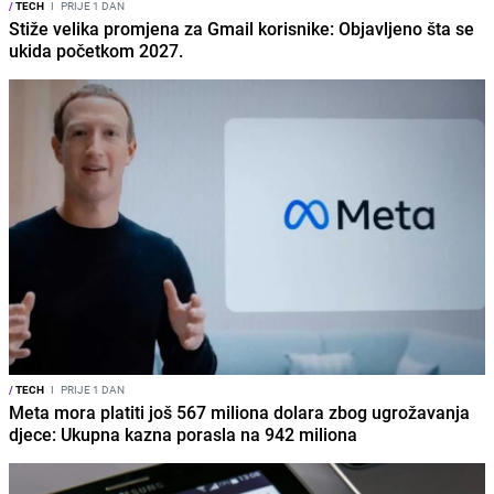
/
TECH
I
PRIJE 1 DAN
Stiže velika promjena za Gmail korisnike: Objavljeno šta se
ukida početkom 2027.
/
TECH
I
PRIJE 1 DAN
Meta mora platiti još 567 miliona dolara zbog ugrožavanja
djece: Ukupna kazna porasla na 942 miliona