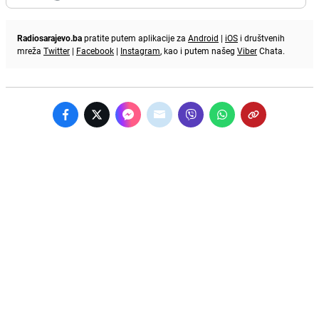
Radiosarajevo.ba
pratite putem aplikacije za
Android
|
iOS
i društvenih
mreža
Twitter
|
Facebook
|
Instagram
, kao i putem našeg
Viber
Chata.