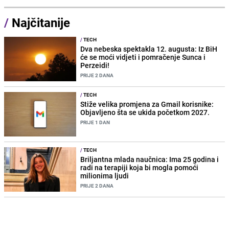
/
Najčitanije
/
TECH
Dva nebeska spektakla 12. augusta: Iz BiH
će se moći vidjeti i pomračenje Sunca i
Perzeidi!
PRIJE 2 DANA
/
TECH
Stiže velika promjena za Gmail korisnike:
Objavljeno šta se ukida početkom 2027.
PRIJE 1 DAN
/
TECH
Briljantna mlada naučnica: Ima 25 godina i
radi na terapiji koja bi mogla pomoći
milionima ljudi
PRIJE 2 DANA