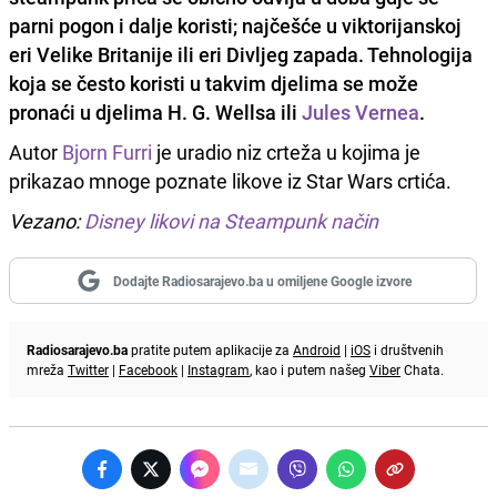
parni pogon i dalje koristi; najčešće u viktorijanskoj
eri Velike Britanije ili eri Divljeg zapada. Tehnologija
koja se često koristi u takvim djelima se može
pronaći u djelima H. G. Wellsa ili
Jules Vernea
.
Autor
Bjorn Furri
je uradio niz crteža u kojima je
prikazao mnoge poznate likove iz Star Wars crtića.
Vezano:
Disney likovi na Steampunk način
Dodajte Radiosarajevo.ba u omiljene Google izvore
Radiosarajevo.ba
pratite putem aplikacije za
Android
|
iOS
i društvenih
mreža
Twitter
|
Facebook
|
Instagram
, kao i putem našeg
Viber
Chata.