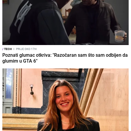
/
TECH
I
PRIJE OKO 17H
Poznati glumac otkriva: "Razočaran sam što sam odbijen da
glumim u GTA 6"