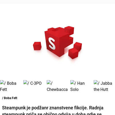
/ Boba Fett
Steampunk je podžanr znanstvene fikcije. Radnja
steampunk priča se obično odvija u doba gdje se