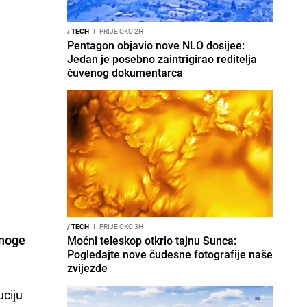
/
TECH
I
PRIJE OKO 2H
Pentagon objavio nove NLO dosijee:
Jedan je posebno zaintrigirao reditelja
čuvenog dokumentarca
/
TECH
I
PRIJE OKO 3H
mnoge
Moćni teleskop otkrio tajnu Sunca:
Pogledajte nove čudesne fotografije naše
zvijezde
uciju