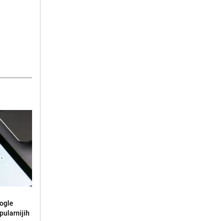
oogle
pularnijih