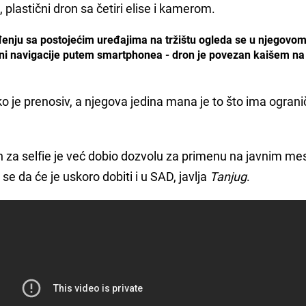
, plastični dron sa četiri elise i kamerom.
đenju sa postojećim uređajima na tržištu ogleda se u njegovo
 ni navigacije putem smartphonea - dron je povezan kaišem na
ko je prenosiv, a njegova jedina mana je to što ima ogran
on za selfie je već dobio dozvolu za primenu na javnim me
se da će je uskoro dobiti i u SAD, javlja
Tanjug
.