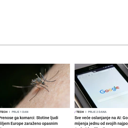
TECH
I
PRIJE 1 DAN
/
TECH
I
PRIJE 2 DANA
Prenose ga komarci: Stotine ljudi
Sve veće oslanjanje na AI: G
diljem Europe zaraženo opasnim
mijenja jednu od svojih najpo