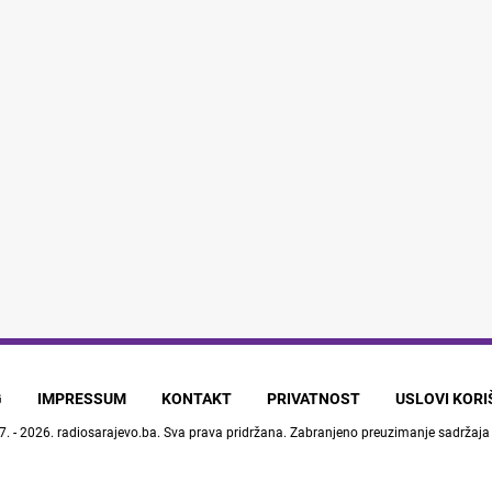
G
IMPRESSUM
KONTAKT
PRIVATNOST
USLOVI KOR
7. - 2026.
radiosarajevo.ba
. Sva prava pridržana. Zabranjeno preuzimanje sadržaja