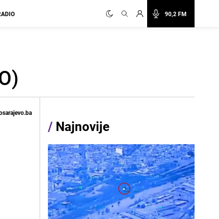
RADIO
90,2 FM
EO)
osarajevo.ba
/
Najnovije