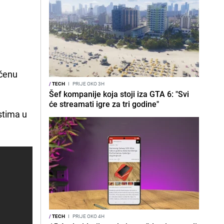
m
ičenu
/
TECH
I
PRIJE OKO 3H
Šef kompanije koja stoji iza GTA 6: "Svi
će streamati igre za tri godine"
stima u
/
TECH
I
PRIJE OKO 4H