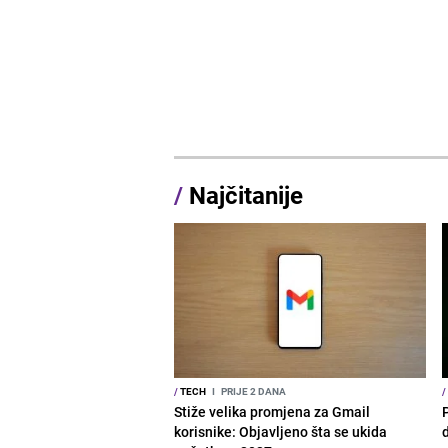
/
Najčitanije
/
TECH
I
PRIJE 2 DANA
/
Stiže velika promjena za Gmail
korisnike: Objavljeno šta se ukida