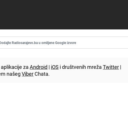
Dodajte Radiosarajevo.ba u omiljene Google izvore
aplikacije za
Android
|
iOS
i društvenih mreža
Twitter
|
utem našeg
Viber
Chata.