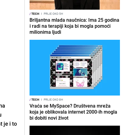
/
TECH
I
PRIJE OKO 5H
Briljantna mlada naučnica: Ima 25 godina
i radi na terapiji koja bi mogla pomoći
milionima ljudi
/
TECH
I
PRIJE OKO 8H
 na
Vraća se MySpace? Društvena mreža
koja je oblikovala internet 2000-ih mogla
u
bi dobiti novi život
 je i to