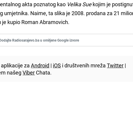
mentalnog akta poznatog kao
Velika Sue
kojim je postignut
g umjetnika. Naime, ta slika je 2008. prodana za 21 milion
ju je kupio Roman Abramovich.
Dodajte Radiosarajevo.ba u omiljene Google izvore
aplikacije za
Android
|
iOS
i društvenih mreža
Twitter
|
utem našeg
Viber
Chata.