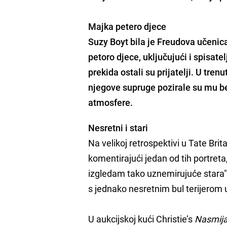
Majka petero djece
Suzy Boyt bila je Freudova učenica
petoro djece, uključujući i spisate
prekida ostali su prijatelji. U tren
njegove supruge pozirale su mu bez
atmosfere.
Nesretni i stari
Na velikoj retrospektivi u Tate Br
komentirajući jedan od tih portreta
izgledam tako uznemirujuće stara"
s jednako nesretnim bul terijerom 
U aukcijskoj kući Christie’s
Nasmij