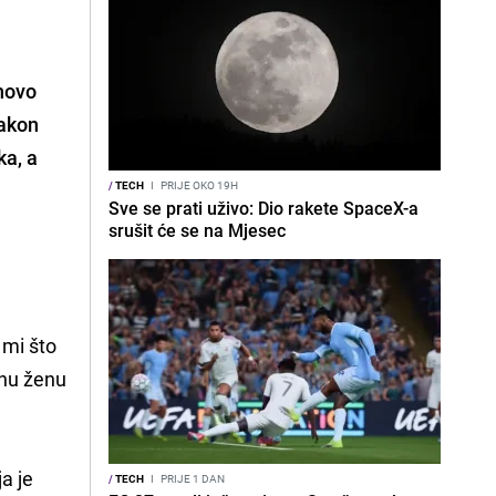
ihovo
nakon
ka, a
/
TECH
I
PRIJE OKO 19H
Sve se prati uživo: Dio rakete SpaceX-a
srušit će se na Mjesec
 mi što
tnu ženu
a je
/
TECH
I
PRIJE 1 DAN