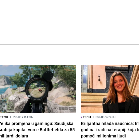
TECH
I
PRIJE 2 DANA
/
TECH
I
PRIJE OKO 5H
Velika promjena u gamingu: Saudijska
Briljantna mlada naučnica: I
Arabija kupila tvorce Battlefielda za 55
godina i radi na terapiji koja
ilijardi dolara
pomoći milionima ljudi