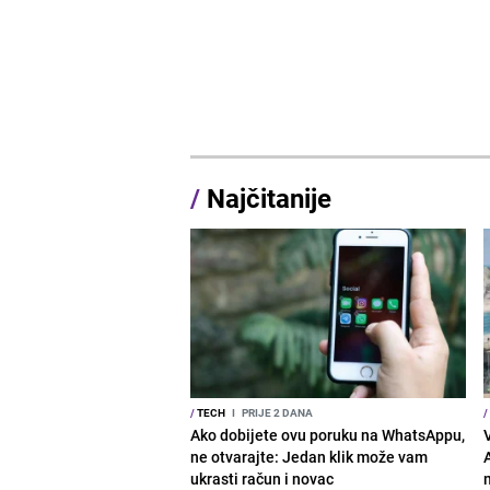
/
Najčitanije
/
TECH
I
PRIJE 2 DANA
/
Ako dobijete ovu poruku na WhatsAppu,
ne otvarajte: Jedan klik može vam
ukrasti račun i novac
m