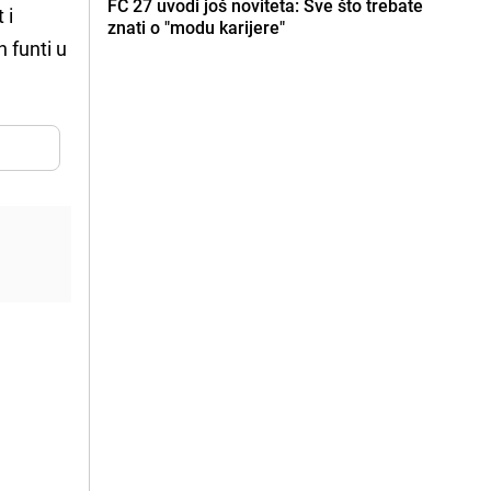
FC 27 uvodi još noviteta: Sve što trebate
 i
znati o "modu karijere"
 funti u