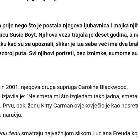
 prije nego što je postala njegova ljubavnica i majka nj
ljicu Susie Boyt. Njihova veza trajala je deset godina, a 
utku kad su se upoznali, slikar je iza sebe već ima dva bra
broj puta. Svi njihovi portreti, bez iznimke, sumorne su
itain 2001. njegova druga supruga Caroline Blackwood,
, izjavila je: "Ne smeta mi što izgledam tako jadna, smeta
. Prvu, pak, ženu Kitty Garman ovjekovječio je kao nesre
u naručju.
anu ženu
smatraju najvažnijom slikom Luciana Freuda koj