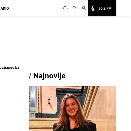
RADIO
90,2 FM
osarajevo.ba
/
Najnovije