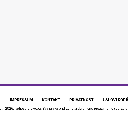
G
IMPRESSUM
KONTAKT
PRIVATNOST
USLOVI KOR
7. - 2026.
radiosarajevo.ba
. Sva prava pridržana. Zabranjeno preuzimanje sadržaja