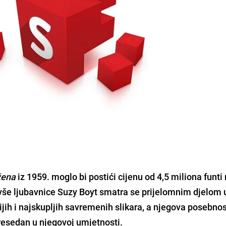
žena
iz 1959. moglo bi postići cijenu od 4,5 miliona funti
bivše ljubavnice Suzy Boyt smatra se prijelomnim djelom 
ijih i najskupljih savremenih slikara, a njegova posebnost
 presedan u njegovoj umjetnosti.