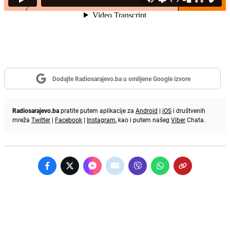
Dodajte Radiosarajevo.ba u omiljene Google izvore
Radiosarajevo.ba
pratite putem aplikacije za
Android
|
iOS
i društvenih
mreža
Twitter
|
Facebook
|
Instagram
, kao i putem našeg
Viber
Chata.