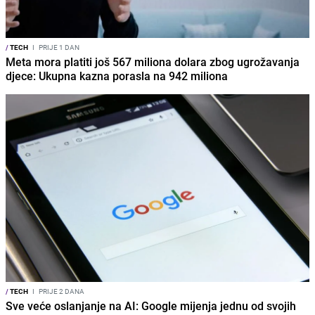
/
TECH
I
PRIJE 1 DAN
Meta mora platiti još 567 miliona dolara zbog ugrožavanja
djece: Ukupna kazna porasla na 942 miliona
/
TECH
I
PRIJE 2 DANA
Sve veće oslanjanje na AI: Google mijenja jednu od svojih