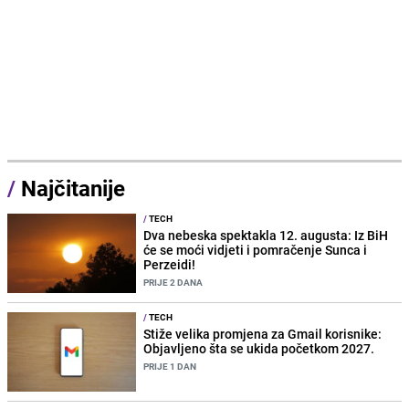
/
Najčitanije
/
TECH
Dva nebeska spektakla 12. augusta: Iz BiH
će se moći vidjeti i pomračenje Sunca i
Perzeidi!
PRIJE 2 DANA
/
TECH
Stiže velika promjena za Gmail korisnike:
Objavljeno šta se ukida početkom 2027.
PRIJE 1 DAN