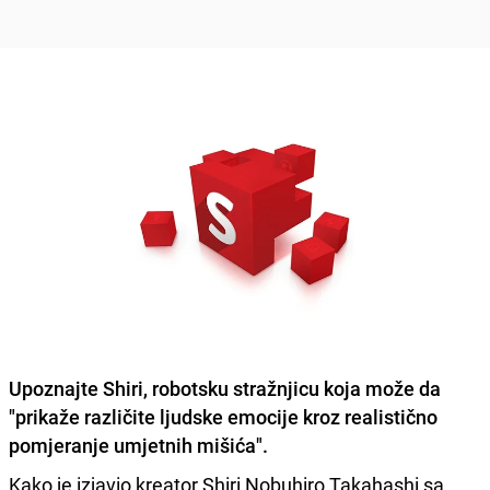
Upoznajte Shiri, robotsku stražnjicu koja može da
"prikaže različite ljudske emocije kroz realistično
pomjeranje umjetnih mišića".
Kako je izjavio kreator Shiri Nobuhiro Takahashi sa