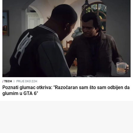
/
TECH
I
PRIJE OKO 22H
Poznati glumac otkriva: "Razočaran sam što sam odbijen da
glumim u GTA 6"