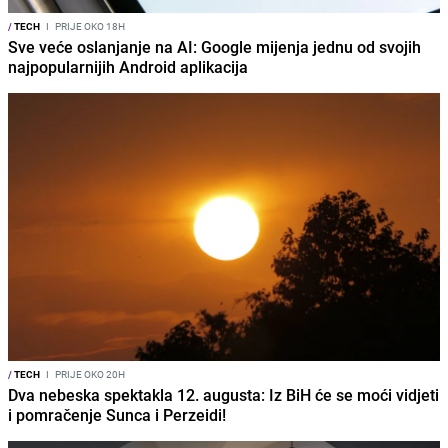
/
TECH
I
PRIJE OKO 18H
Sve veće oslanjanje na AI: Google mijenja jednu od svojih
najpopularnijih Android aplikacija
/
TECH
I
PRIJE OKO 20H
Dva nebeska spektakla 12. augusta: Iz BiH će se moći vidjeti
i pomračenje Sunca i Perzeidi!