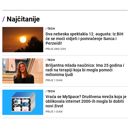
/
Najčitanije
/
TECH
Dva nebeska spektakla 12. augusta: Iz BiH
će se moći vidjeti i pomračenje Sunca i
Perzeidi!
PRIJE OKO 20H
/
TECH
Briljantna mlada naučnica: Ima 25 godina i
radi na terapiji koja bi mogla pomoći
milionima ljudi
PRIJE 1 DAN
/
TECH
Vraća se MySpace? Društvena mreža koja je
oblikovala internet 2000-ih mogla bi dobiti
novi život
PRIJE 1 DAN