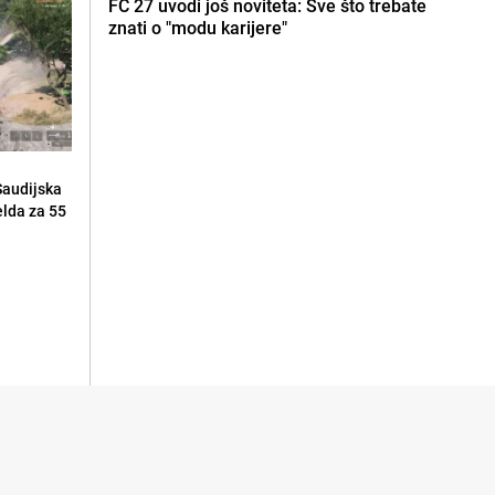
FC 27 uvodi još noviteta: Sve što trebate
znati o "modu karijere"
Saudijska
elda za 55