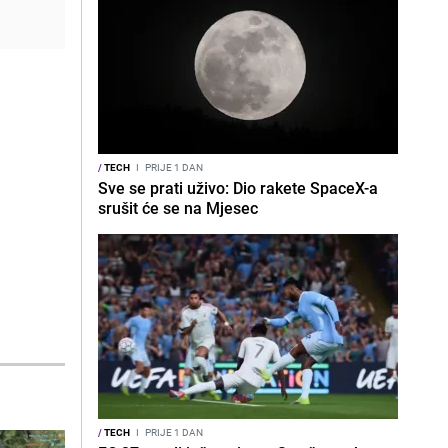
/
TECH
I
PRIJE 1 DAN
Sve se prati uživo: Dio rakete SpaceX-a
srušit će se na Mjesec
/
TECH
I
PRIJE 1 DAN