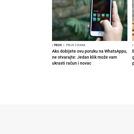
/
TECH
I
PRIJE 2 DANA
/
Ako dobijete ovu poruku na WhatsAppu,
ne otvarajte: Jedan klik može vam
g
ukrasti račun i novac