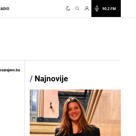
RADIO
90,2 FM
osarajevo.ba
/
Najnovije