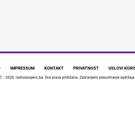
G
IMPRESSUM
KONTAKT
PRIVATNOST
USLOVI KOR
7. - 2026.
radiosarajevo.ba
. Sva prava pridržana. Zabranjeno preuzimanje sadržaja