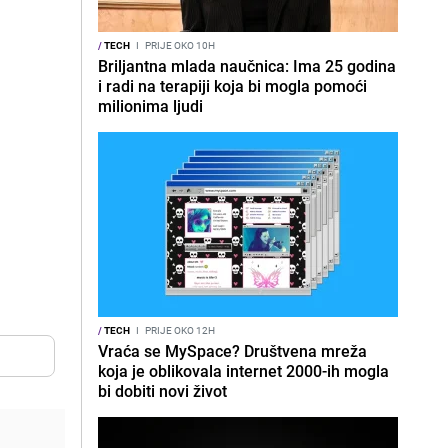
/
TECH
I
PRIJE OKO 10H
Briljantna mlada naučnica: Ima 25 godina
i radi na terapiji koja bi mogla pomoći
milionima ljudi
/
TECH
I
PRIJE OKO 12H
Vraća se MySpace? Društvena mreža
koja je oblikovala internet 2000-ih mogla
bi dobiti novi život