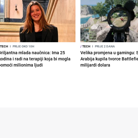
TECH
I
PRIJE OKO 10H
/
TECH
I
PRIJE 2 DANA
Briljantna mlada naučnica: Ima 25
Velika promjena u gamingu: 
odina i radi na terapiji koja bi mogla
Arabija kupila tvorce Battlefi
pomoći milionima ljudi
milijardi dolara