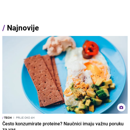
/
Najnovije
/
TECH
I
PRIJE OKO 4H
Često konzumirate proteine? Naučnici imaju važnu poruku
za vas