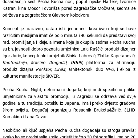
dosadašnjih šest Pecha Kucha noći, poput riječke Hartere, tvornice
Katran, kina Mosor i dvorišta pored zagrebačke Močvare, sedma se
održava na zagrebačkom Glavnom kolodvoru.
Koncept je, naravno, ostao isti: jedanaest kreativaca koji se bave
različitim medijima imat će po 6 minuta i 40 sekundi da predstavi svoj
rad, promišljanja i ideje, a imena koja je okupila sedma Pecha Kucha
su bh. javnosti dobro poznata umjetnica Lala Raščić, produkt dizajner
Igor Jurić, konceptualni umjetnik Siniša Labrović, Zlatko Kapetanović,
Kontraakcija
, društvo
Dragodid
,
OOUR
, platforma za afirmaciju
produkt dizajna
ReAktor
,
Direkt
, arhitektonski duo
NFO
, i ekipa iz
kulturne manifestacije ŠKVER.
Pecha Kucha Night, neformalni događaj koji nudi specifičnu priliku
umjetnicima za vlastitu promociju, u Zagrebu se održava već dvije
godine, a tu tradiciju, poteklu iz Japana, ima i preko dvjesto gradova
širom svijeta. Događaj organizuju Rasadnik Bruketa&Žinić, 3LHD,
Komakino i Lana Cavar.
Neobično, ali ključ uspjeha Pecha Kucha događaja su stroga pravila:
svako ko se predstavlja smije koristiti tačno 20 fotografija i ima po 20