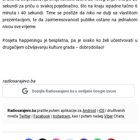
sekundi za priču o svakoj pojedinačno, što na kraju ispadne tačno 6
minuta i 40 sekundi. Time se postiže da niko ne dulji sa vlastitom
prezentacijom, te da zainteresovanost publike ostane na jednakom
nivou sve vrijeme.
Posjeta happeningu je besplatna, pa je svako ko želi učestvovati u
drugačijem oživljavanju kulture grada – dobrodošao!
radiosarajevo.ba
Dodajte Radiosarajevo.ba u omiljene Google izvore
Radiosarajevo.ba
pratite putem aplikacije za
Android
|
iOS
i društvenih
mreža
Twitter
|
Facebook
|
Instagram
, kao i putem našeg
Viber
Chata.