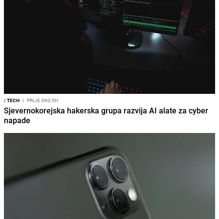
/
TECH
I
PRIJE OKO 5H
Sjevernokorejska hakerska grupa razvija AI alate za cyber
napade