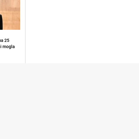
ma 25
 bi mogla