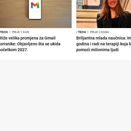
TECH
I
PRIJE 1 DAN
/
TECH
I
PRIJE 2 DANA
Stiže velika promjena za Gmail
Briljantna mlada naučnica: I
korisnike: Objavljeno šta se ukida
godina i radi na terapiji koja
početkom 2027.
pomoći milionima ljudi