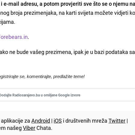
i e-mail adresu, a potom provjeriti sve što se o njemu na
g broja prezimenjaka, na karti svijeta možete vidjeti kol
cijama.
Forebears.in
.
i ako ne bude vašeg prezimena, ipak je u bazi podataka 
egistrirajte se, komentirajte, predlažite teme!
Dodajte Radiosarajevo.ba u omiljene Google izvore
aplikacije za
Android
|
iOS
i društvenih mreža
Twitter
|
utem našeg
Viber
Chata.