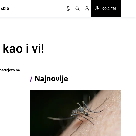
RADIO
90,2 FM
kao i vi!
osarajevo.ba
/
Najnovije