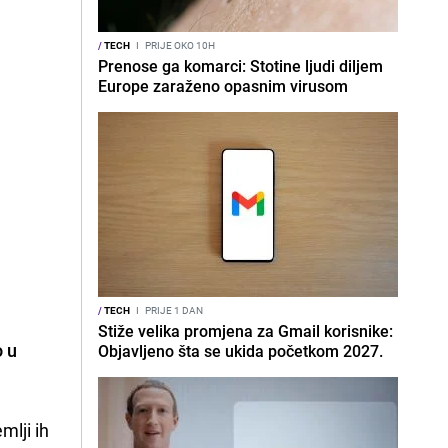
/
TECH
I
PRIJE OKO 10H
Prenose ga komarci: Stotine ljudi diljem
Europe zaraženo opasnim virusom
/
TECH
I
PRIJE 1 DAN
Stiže velika promjena za Gmail korisnike:
o u
Objavljeno šta se ukida početkom 2027.
mlji ih