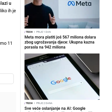
lazi u
iko ih je
/
TECH
I
PRIJE 1 DAN
Meta mora platiti još 567 miliona dolara
zbog ugrožavanja djece: Ukupna kazna
samo 11
porasla na 942 miliona
/
TECH
I
PRIJE 2 DANA
Sve veće oslanjanje na AI: Google