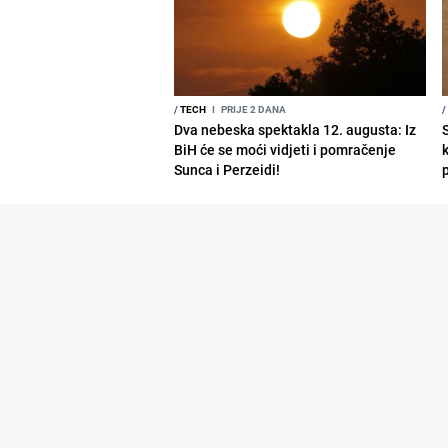
/
TECH
I
PRIJE 2 DANA
/
Dva nebeska spektakla 12. augusta: Iz
BiH će se moći vidjeti i pomračenje
Sunca i Perzeidi!