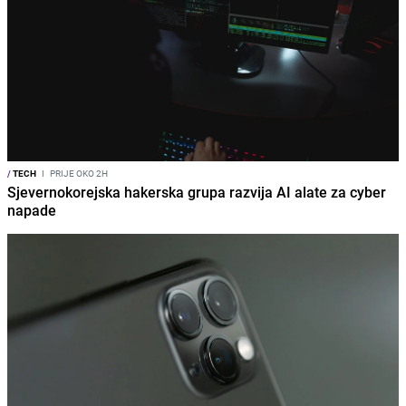
/
TECH
I
PRIJE OKO 2H
Sjevernokorejska hakerska grupa razvija AI alate za cyber
napade