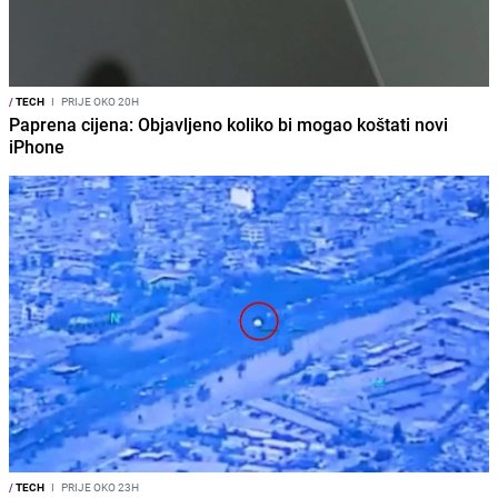
/
TECH
I
PRIJE OKO 20H
Paprena cijena: Objavljeno koliko bi mogao koštati novi
iPhone
/
TECH
I
PRIJE OKO 23H