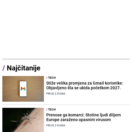
/
Najčitanije
/
TECH
Stiže velika promjena za Gmail korisnike:
Objavljeno šta se ukida početkom 2027.
PRIJE 2 DANA
/
TECH
Prenose ga komarci: Stotine ljudi diljem
Europe zaraženo opasnim virusom
PRIJE 2 DANA