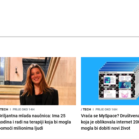
TECH
I
PRIJE OKO 14H
/
TECH
I
PRIJE OKO 16H
Briljantna mlada naučnica: Ima 25
Vraća se MySpace? Društven
odina i radi na terapiji koja bi mogla
koja je oblikovala internet 20
pomoći milionima ljudi
mogla bi dobiti novi život