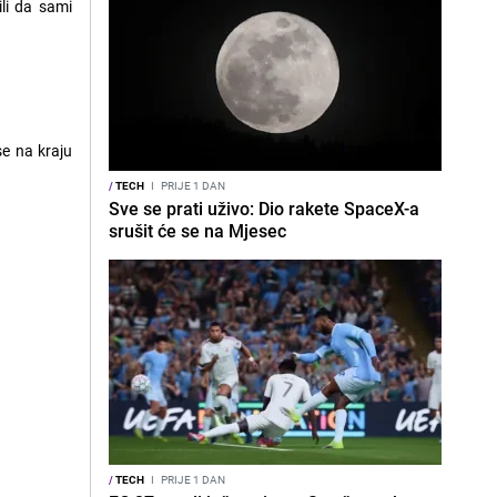
ili da sami
se na kraju
/
TECH
I
PRIJE 1 DAN
Sve se prati uživo: Dio rakete SpaceX-a
srušit će se na Mjesec
/
TECH
I
PRIJE 1 DAN