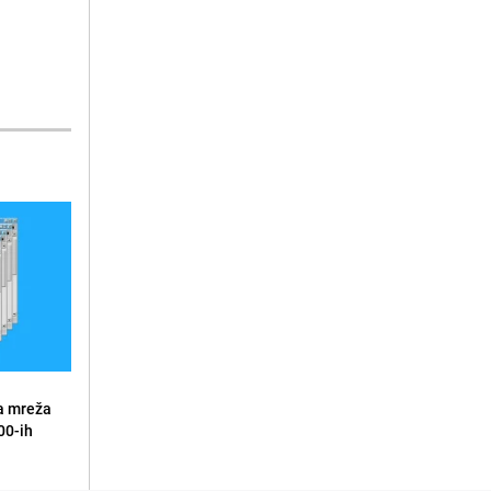
a mreža
00-ih