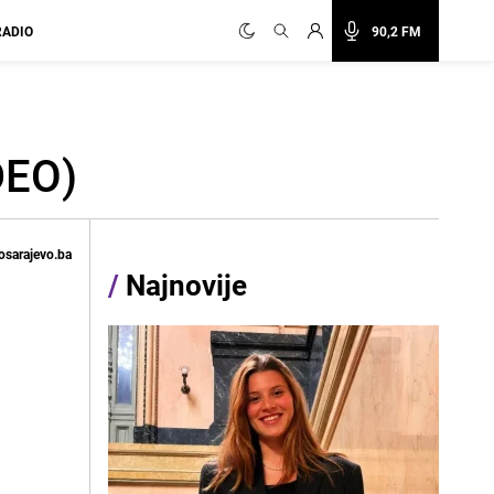
RADIO
90,2 FM
DEO)
osarajevo.ba
/
Najnovije