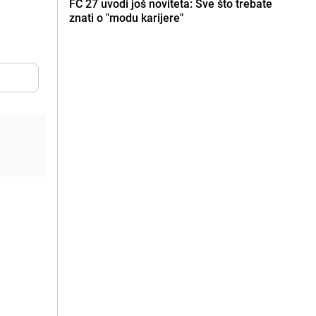
FC 27 uvodi još noviteta: Sve što trebate
znati o "modu karijere"