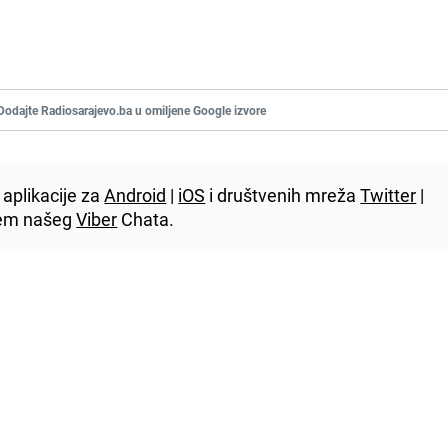
Dodajte Radiosarajevo.ba u omiljene Google izvore
aplikacije za
Android
|
iOS
i društvenih mreža
Twitter
|
utem našeg
Viber
Chata.