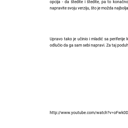
opcija - da štedite i štedite, pa to konač
napravite svoju verziju, što je možda najbolja 
Upravo tako je učinio i mladić sa periferije
odlučio da ga sam sebi napravi. Za taj podu
http://www.youtube.com/watch?v=oFwk0D