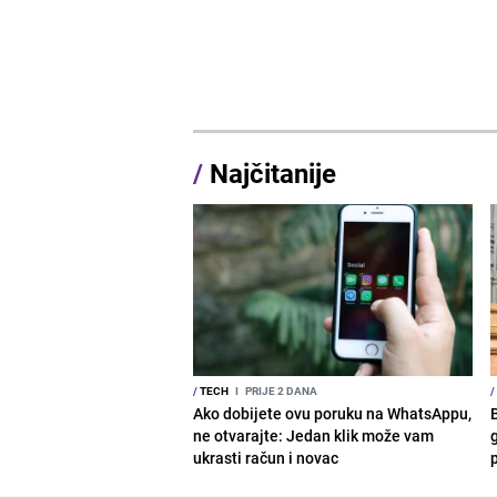
/
Najčitanije
/
TECH
I
PRIJE 2 DANA
/
Ako dobijete ovu poruku na WhatsAppu,
ne otvarajte: Jedan klik može vam
g
ukrasti račun i novac