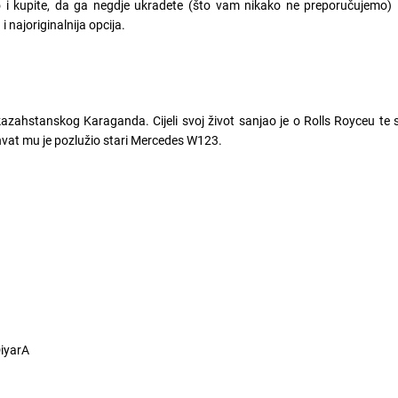
no i kupite, da ga negdje ukradete (što vam nikako ne preporučujemo) 
i najoriginalnija opcija.
 kazahstanskog Karaganda. Cijeli svoj život sanjao je o Rolls Royceu te 
hvat mu je pozlužio stari Mercedes W123.
iyarA