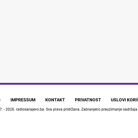
G
IMPRESSUM
KONTAKT
PRIVATNOST
USLOVI KOR
7. - 2026.
radiosarajevo.ba
. Sva prava pridržana. Zabranjeno preuzimanje sadržaja