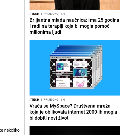
/
TECH
I
PRIJE OKO 14H
Briljantna mlada naučnica: Ima 25 godina
i radi na terapiji koja bi mogla pomoći
milionima ljudi
/
TECH
I
PRIJE OKO 16H
Vraća se MySpace? Društvena mreža
koja je oblikovala internet 2000-ih mogla
bi dobiti novi život
te nekoliko