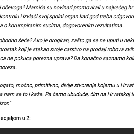
ili očevoga? Mamića su novinari promovirali u najvećeg h
 kontrolu i izvlači svoj spolni organ kad god treba odgovori
 išta o korumpiranim sucima, dogovorenim rezultatima…
lobodno šeće? Ako je drogiran, zašto ga se ne uputi u nek
ostak koji je stekao svoje carstvo na prodaji robova svih
aca ne pokuca porezna uprava? Da konačno saznamo kol
 poreza.
gato, moćno, primitivno, divlje stvorenje kojemu u Hrvat
ka nam se to i kaže. Pa ćemo ubuduće, čim na Hrvatskoj 
izor."
edjeljom u 2: