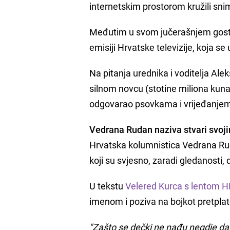
internetskim prostorom kružili snimc
Međutim u svom jučerašnjem gostov
emisiji Hrvatske televizije, koja s
Na pitanja urednika i voditelja Al
silnom novcu (stotine miliona kuna
odgovarao psovkama i vrijeđanje
Vedrana Rudan naziva stvari svo
Hrvatska kolumnistica Vedrana Rud
koji su svjesno, zaradi gledanosti,
U tekstu
Velered Kurca s lentom H
imenom i poziva na bojkot pretplat
"Zašto se dečki ne nađu negdje dal