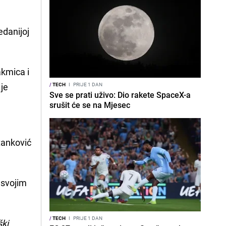
edanijoj
akmica i
 je
/
TECH
I
PRIJE 1 DAN
Sve se prati uživo: Dio rakete SpaceX-a
srušit će se na Mjesec
tanković
 svojim
/
TECH
I
PRIJE 1 DAN
ški