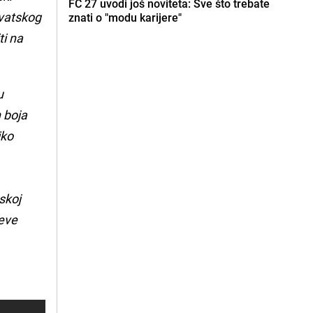
FC 27 uvodi još noviteta: Sve što trebate
rvatskog
znati o "modu karijere"
ti na
u
 boja
iko
skoj
teve