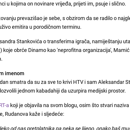
i u kojima on novinare vrijeđa, prijeti im, psuje i slično.
anju prevazišao je sebe, s obzirom da se radilo o najgl
e uživo emitira u porodičnom terminu.
eksandra Stankovića o transferima igrača, namiještanju ut
) koje obrće Dinamo kao 'neprofitna organizacija', Mamić
m.
jim imenom
an smatra da su za sve to krivi HTV i sam Aleksandar S
 dozvolili jednom kabadahiji da uzurpira medijski prostor.
RT-a
koji je objavila na svom blogu, osim što stvari naziva
e, Rudanova kaže i sljedeće:
eko od nas pretplatnika pa neka se lijepo, onako baš mu