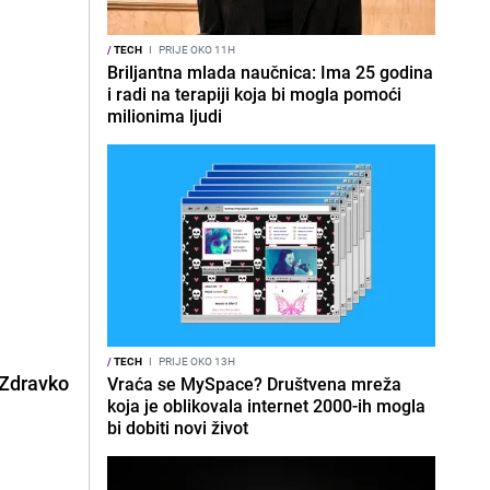
/
TECH
I
PRIJE OKO 11H
Briljantna mlada naučnica: Ima 25 godina
i radi na terapiji koja bi mogla pomoći
milionima ljudi
/
TECH
I
PRIJE OKO 13H
 Zdravko
Vraća se MySpace? Društvena mreža
koja je oblikovala internet 2000-ih mogla
bi dobiti novi život