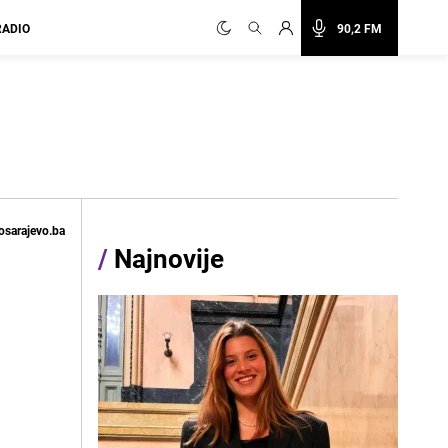
RADIO
90,2 FM
osarajevo.ba
/
Najnovije