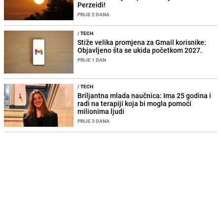
Perzeidi!
PRIJE 2 DANA
/
TECH
Stiže velika promjena za Gmail korisnike:
Objavljeno šta se ukida početkom 2027.
PRIJE 1 DAN
/
TECH
Briljantna mlada naučnica: Ima 25 godina i
radi na terapiji koja bi mogla pomoći
milionima ljudi
PRIJE 3 DANA