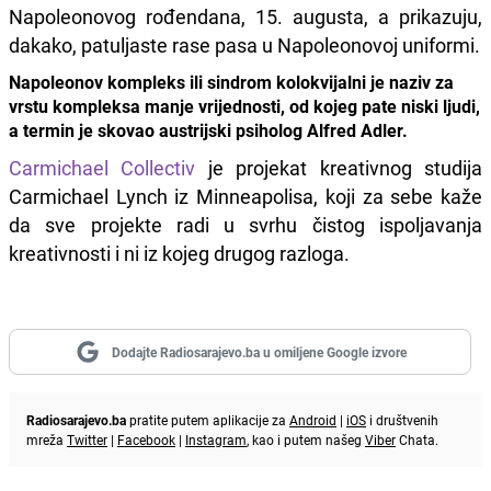
Napoleonovog rođendana, 15. augusta, a prikazuju,
dakako, patuljaste rase pasa u Napoleonovoj uniformi.
Napoleonov kompleks ili sindrom kolokvijalni je naziv za
vrstu kompleksa manje vrijednosti, od kojeg pate niski ljudi,
a termin je skovao austrijski psiholog Alfred Adler.
Carmichael Collectiv
je projekat kreativnog studija
Carmichael Lynch iz Minneapolisa, koji za sebe kaže
da sve projekte radi u svrhu čistog ispoljavanja
kreativnosti i ni iz kojeg drugog razloga.
Dodajte Radiosarajevo.ba u omiljene Google izvore
Radiosarajevo.ba
pratite putem aplikacije za
Android
|
iOS
i društvenih
mreža
Twitter
|
Facebook
|
Instagram
, kao i putem našeg
Viber
Chata.