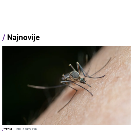
/
Najnovije
/
TECH
I
PRIJE OKO 13H