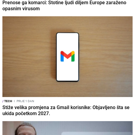
Prenose ga komarci: Stotine ljudi diljem Europe zaraženo
opasnim virusom
/
TECH
I
PRIJE 1 DAN
Stiže velika promjena za Gmail korisnike: Objavljeno šta se
ukida početkom 2027.