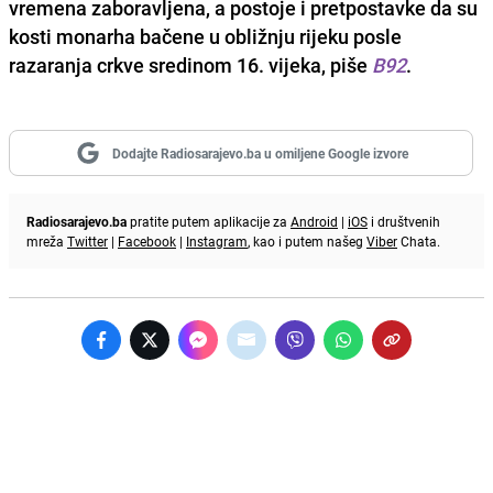
vremena zaboravljena, a postoje i pretpostavke da su
kosti monarha bačene u obližnju rijeku posle
razaranja crkve sredinom 16. vijeka, piše
B92
.
Dodajte Radiosarajevo.ba u omiljene Google izvore
Radiosarajevo.ba
pratite putem aplikacije za
Android
|
iOS
i društvenih
mreža
Twitter
|
Facebook
|
Instagram
, kao i putem našeg
Viber
Chata.