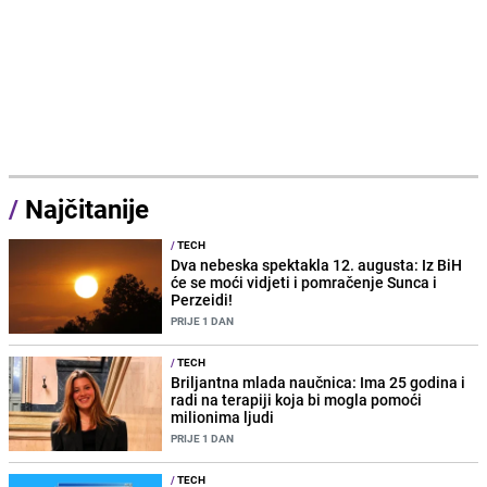
/
Najčitanije
/
TECH
Dva nebeska spektakla 12. augusta: Iz BiH
će se moći vidjeti i pomračenje Sunca i
Perzeidi!
PRIJE 1 DAN
/
TECH
Briljantna mlada naučnica: Ima 25 godina i
radi na terapiji koja bi mogla pomoći
milionima ljudi
PRIJE 1 DAN
/
TECH