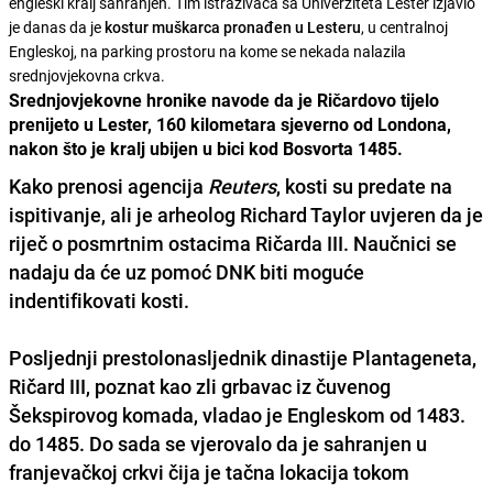
engleski kralj sahranjen. Tim istraživača sa Univerziteta Lester izjavio
je danas da je
kostur muškarca pronađen u Lesteru
, u centralnoj
Engleskoj, na parking prostoru na kome se nekada nalazila
srednjovjekovna crkva.
Srednjovjekovne hronike navode da je Ričardovo tijelo
prenijeto u Lester, 160 kilometara sjeverno od Londona,
nakon što je kralj ubijen u bici kod Bosvorta 1485.
Kako prenosi agencija
Reuters
, kosti su predate na
ispitivanje, ali je arheolog
Richard Taylor
uvjeren da je
riječ o posmrtnim ostacima Ričarda III. Naučnici se
nadaju da će
uz pomoć DNK
biti moguće
indentifikovati kosti.
Posljednji prestolonasljednik dinastije Plantageneta,
Ričard III, poznat kao
zli grbavac iz čuvenog
Šekspirovog komada
, vladao je Engleskom od 1483.
do 1485. Do sada se vjerovalo da je sahranjen u
franjevačkoj crkvi čija je tačna lokacija tokom