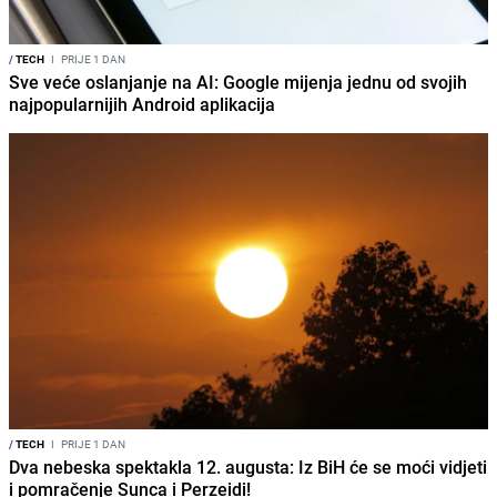
/
TECH
I
PRIJE 1 DAN
Sve veće oslanjanje na AI: Google mijenja jednu od svojih
najpopularnijih Android aplikacija
/
TECH
I
PRIJE 1 DAN
Dva nebeska spektakla 12. augusta: Iz BiH će se moći vidjeti
i pomračenje Sunca i Perzeidi!