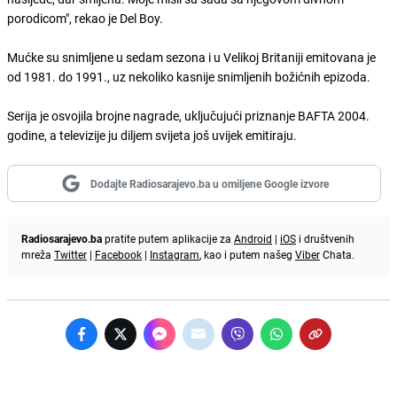
porodicom", rekao je Del Boy.
Mućke su snimljene u sedam sezona i u Velikoj Britaniji emitovana je
od 1981. do 1991., uz nekoliko kasnije snimljenih božićnih epizoda.
Serija je osvojila brojne nagrade, uključujući priznanje BAFTA 2004.
godine, a televizije ju diljem svijeta još uvijek emitiraju.
Dodajte Radiosarajevo.ba u omiljene Google izvore
Radiosarajevo.ba
pratite putem aplikacije za
Android
|
iOS
i društvenih
mreža
Twitter
|
Facebook
|
Instagram
, kao i putem našeg
Viber
Chata.