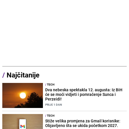
/
Najčitanije
/
TECH
Dva nebeska spektakla 12. augusta: Iz BiH
će se moći vidjeti i pomračenje Sunca i
Perzeidi!
PRIJE 1 DAN
/
TECH
Stiže velika promjena za Gmail korisnike:
Objavljeno šta se ukida početkom 2027.