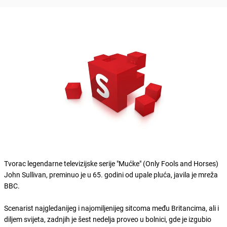
Tvorac legendarne televizijske serije "Mućke" (Only Fools and Horses)
John Sullivan, preminuo je u 65. godini od upale pluća, javila je mreža
BBC.
Scenarist najgledanijeg i najomiljenijeg sitcoma među Britancima, ali i
diljem svijeta, zadnjih je šest nedelja proveo u bolnici, gde je izgubio