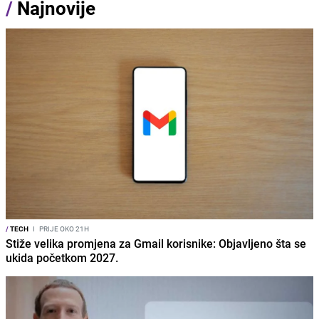
/
Najnovije
/
TECH
I
PRIJE OKO 21H
Stiže velika promjena za Gmail korisnike: Objavljeno šta se
ukida početkom 2027.