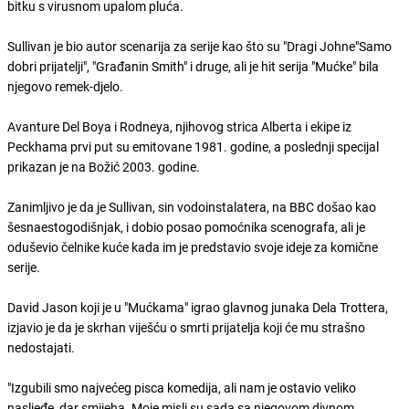
bitku s virusnom upalom pluća.
Sullivan je bio autor scenarija za serije kao što su "Dragi Johne"Samo
dobri prijatelji", "Građanin Smith" i druge, ali je hit serija "Mućke" bila
njegovo remek-djelo.
Avanture Del Boya i Rodneya, njihovog strica Alberta i ekipe iz
Peckhama prvi put su emitovane 1981. godine, a poslednji specijal
prikazan je na Božić 2003. godine.
Zanimljivo je da je Sullivan, sin vodoinstalatera, na BBC došao kao
šesnaestogodišnjak, i dobio posao pomoćnika scenografa, ali je
oduševio čelnike kuće kada im je predstavio svoje ideje za komične
serije.
David Jason koji je u "Mućkama" igrao glavnog junaka Dela Trottera,
izjavio je da je skrhan viješću o smrti prijatelja koji će mu strašno
nedostajati.
"Izgubili smo najvećeg pisca komedija, ali nam je ostavio veliko
nasljeđe, dar smijeha. Moje misli su sada sa njegovom divnom