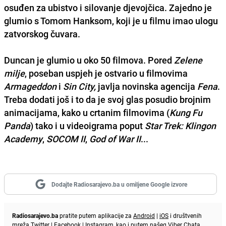
osuđen za ubistvo i silovanje djevojčica. Zajedno je
glumio s Tomom Hanksom
, koji je u filmu imao ulogu
zatvorskog čuvara.
Duncan je glumio u oko 50 filmova. Pored
Zelene
milje
, poseban uspjeh je ostvario u filmovima
Armageddon
i
Sin City,
javlja novinska
agencija
Fena
.
Treba dodati još i to da je svoj glas posudio brojnim
animacijama, kako u crtanim filmovima (
Kung Fu
Panda
) tako i u videoigrama poput
Star Trek: Klingon
Academy
,
SOCOM II
,
God of War II
...
Dodajte Radiosarajevo.ba u omiljene Google izvore
Radiosarajevo.ba
pratite putem aplikacije za
Android
|
iOS
i društvenih
mreža
Twitter
|
Facebook
|
Instagram
, kao i putem našeg
Viber
Chata.