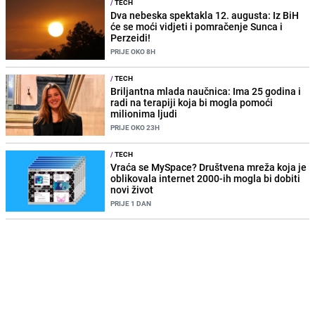
/
TECH
Dva nebeska spektakla 12. augusta: Iz BiH
će se moći vidjeti i pomračenje Sunca i
Perzeidi!
PRIJE OKO 8H
/
TECH
Briljantna mlada naučnica: Ima 25 godina i
radi na terapiji koja bi mogla pomoći
milionima ljudi
PRIJE OKO 23H
/
TECH
Vraća se MySpace? Društvena mreža koja je
oblikovala internet 2000-ih mogla bi dobiti
novi život
PRIJE 1 DAN