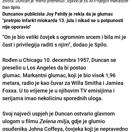
života. Duncan je "mirno preminuo", izjavio je za
AFP
njegov menadžer
Dan Spilo
.
Duncanov publicista Joy Fehily je rekla da je glumac
"pretrpio infarkt miokarda 13. jula i nikad se u potpunosti
nije oporavio"
"On je bio veliki čovjek s ogromnim srcem i bila mi je
čast i privilegija raditi s njim", dodao je Spilo.
Rođen u Chicagu 10. decembra 1957, Duncan se
preselio u Los Angeles da bi postao
glumac. Markantni glumac, koji je bio visok 1,96
metara,
radio je kao čuvar za Willa Smitha i Jamiea
Foxxa
. U to vrijeme je u njihovim TV emisijima i
serijama imao nekolicinu sporednih uloga.
Svoj najveći uspjeh je Duncan ostvario
glavnom
ulogom u filmu
Zelena milja
, gdje je glumio
osuđenika
Johna Coffeya
, čovjeka koji je nepravedno