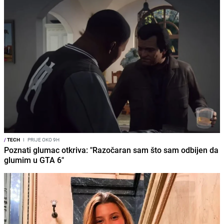
/
TECH
I
PRIJE OKO 9H
Poznati glumac otkriva: "Razočaran sam što sam odbijen da
glumim u GTA 6"