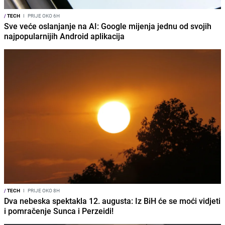
/
TECH
I
PRIJE OKO 6H
Sve veće oslanjanje na AI: Google mijenja jednu od svojih
najpopularnijih Android aplikacija
/
TECH
I
PRIJE OKO 8H
Dva nebeska spektakla 12. augusta: Iz BiH će se moći vidjeti
i pomračenje Sunca i Perzeidi!