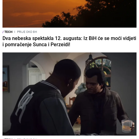
/
TECH
I
PRIJE OKO 8H
Dva nebeska spektakla 12. augusta: Iz BiH će se moći vidjeti
i pomračenje Sunca i Perzeidi!