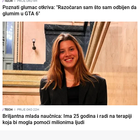
/
TECH
I
PRIJE OKO 9H
Poznati glumac otkriva: "Razočaran sam što sam odbijen da
glumim u GTA 6"
/
TECH
I
PRIJE OKO 22H
Briljantna mlada naučnica: Ima 25 godina i radi na terapiji
koja bi mogla pomoći milionima ljudi