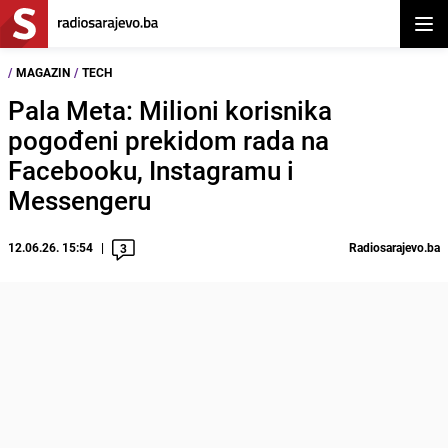
Otvor
/
MAGAZIN
/
TECH
Pala Meta: Milioni korisnika
pogođeni prekidom rada na
Facebooku, Instagramu i
Messengeru
12.06.26. 15:54
Radiosarajevo.ba
3