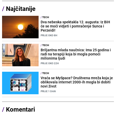
/
Najčitanije
/
TECH
Dva nebeska spektakla 12. augusta: Iz BiH
će se moći vidjeti i pomračenje Sunca i
Perzeidi!
PRIJE OKO 8H
/
TECH
Briljantna mlada naučnica: Ima 25 godina i
radi na terapiji koja bi mogla pomoći
milionima ljudi
PRIJE OKO 22H
/
TECH
Vraća se MySpace? Društvena mreža koja je
oblikovala internet 2000-ih mogla bi dobiti
novi život
PRIJE 1 DAN
/
Komentari