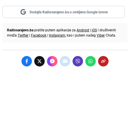
Dodajte Radiosarajevo.ba u omiljene Google izvore
Radiosarajevo.ba
pratite putem aplikacije za
Android
|
iOS
i društvenih
mreža
Twitter
|
Facebook
|
Instagram
, kao i putem našeg
Viber
Chata.