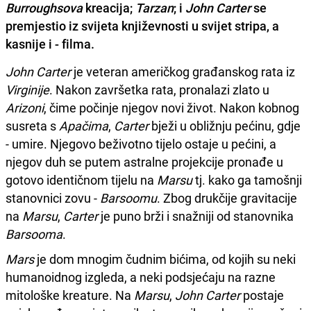
Burroughsova
kreacija;
Tarzan
; i
John Carter
se
premjestio iz svijeta književnosti u svijet stripa, a
kasnije i - filma.
John Carter
je veteran američkog građanskog rata iz
Virginije
. Nakon završetka rata, pronalazi zlato u
Arizoni
, čime počinje njegov novi život. Nakon kobnog
susreta s
Apačima
,
Carter
bježi u obližnju pećinu, gdje
- umire. Njegovo beživotno tijelo ostaje u pećini, a
njegov duh se putem astralne projekcije pronađe u
gotovo identičnom tijelu na
Marsu
tj. kako ga tamošnji
stanovnici zovu -
Barsoomu
. Zbog drukčije gravitacije
na
Marsu
,
Carter
je puno brži i snažniji od stanovnika
Barsooma
.
Mars
je dom mnogim čudnim bićima, od kojih su neki
humanoidnog izgleda, a neki podsjećaju na razne
mitološke kreature. Na
Marsu
,
John Carter
postaje