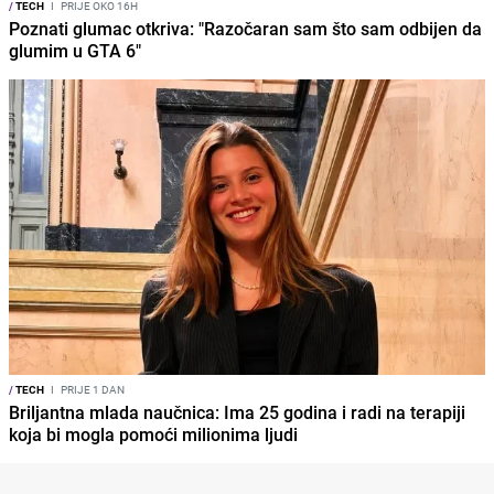
/
TECH
I
PRIJE OKO 16H
Poznati glumac otkriva: "Razočaran sam što sam odbijen da
glumim u GTA 6"
/
TECH
I
PRIJE 1 DAN
Briljantna mlada naučnica: Ima 25 godina i radi na terapiji
koja bi mogla pomoći milionima ljudi