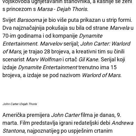
vojskovođa ugnjetavanih stanovnika, a kasnije se ženi
s princezom s
Marsa
-
Dejah Thoris
.
Svijet
Barsooma
je bio više puta prikazan u strip formi.
Dva najznačajnija pokušaja su bila od strane
Marvela
u
70-im godinama i od kompanije
Dynamite
Entertainment
.
Marvelov
serijal;
John Carter: Warlord
of Mars
, je trajao 28 brojeva, a kreativni tim su činili
scenarist
Marv Wolfman
i crtač
Gil Kane
. Serijal koji
izdaje
Dynamite Entertainment
trenutno ima 15
brojeva, a izdaje se pod nazivom
Warlord of Mars
.
John Carter i Dejah Thoris
Američka premijera
John Carter
filma je danas, 9.
marta. Film predstavlja igrani redateljski debi
Andrewa
Stantona
, najpoznatijeg po uspješnim crtanim