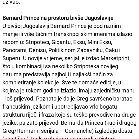
uživao.
Bernard Prince na prostoru bivše Jugoslavije
U bivšoj Jugoslaviji Bernard Prince je pod raznim
manje ili više tačnim transkripcijskim imenima izlazio
redom u: Stripoteci, Gigantu, Eksu, Mini Eksu,
Panorami, Denisu, Politikinom Zabavniku, Caku i
Superu. U novije vrijeme, serijal je izdao Marketprint,
što u kombinaciji sa nekoliko Stripoteka novijeg
datuma predstavlja najbolji i najlakši način za
kompletiranje kolekcije. Sve te domaće edicije, u
kojima je tokom godina izlazio, imaju zajedničku manu
- loš prijevod. Poznato je da je Greg savršeno baratao
francuskim jezikom i upotrebljavao vrlo bogatu
strukturu riječi i fraza koje su teško prevodive na druge
jezike, pa zato prijevodi Bernarda Princea (kao i drugog
Greg/Hermann serijala – Comanche) izgledaju dosta
"plastično". Ipak, s obzirom da se radi o čistom