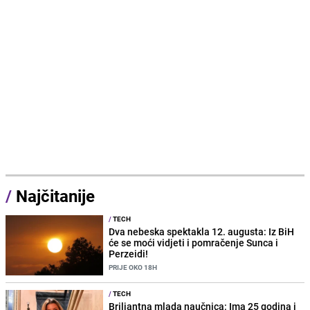
/
Najčitanije
/
TECH
Dva nebeska spektakla 12. augusta: Iz BiH
će se moći vidjeti i pomračenje Sunca i
Perzeidi!
PRIJE OKO 18H
/
TECH
Briljantna mlada naučnica: Ima 25 godina i