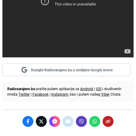
Dodajte Radiosarajevo.ba u omiljene Google izvore
Radiosarajevo.ba
pratite putem aplikacije za
Android
|
iOS
i društvenih
mreža
Twitter
|
Facebook
|
Instagram
, kao i putem našeg
Viber
Chata.