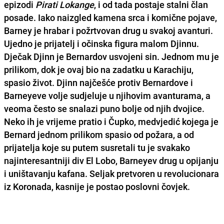
epizodi
Pirati Lokange
, i od tada postaje stalni član
posade. Iako naizgled kamena srca i komične pojave,
Barney je hrabar i požrtvovan drug u svakoj avanturi.
Ujedno je prijatelj i očinska figura malom Djinnu.
Dječak Djinn je Bernardov usvojeni sin. Jednom mu je
prilikom, dok je ovaj bio na zadatku u Karachiju,
spasio život. Djinn najčešće protiv Bernardove i
Barneyeve volje sudjeluje u njihovim avanturama, a
veoma često se snalazi puno bolje od njih dvojice.
Neko ih je vrijeme pratio i Čupko, medvjedić kojega je
Bernard jednom prilikom spasio od požara, a od
prijatelja koje su putem susretali tu je svakako
najinteresantniji div El Lobo, Barneyev drug u opijanju
i uništavanju kafana. Seljak pretvoren u revolucionara
iz Koronada, kasnije je postao poslovni čovjek.