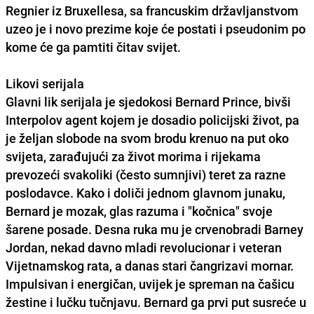
Regnier iz Bruxellesa, sa francuskim državljanstvom
uzeo je i novo prezime koje će postati i pseudonim po
kome će ga pamtiti čitav svijet.
Likovi serijala
Glavni lik serijala je sjedokosi Bernard Prince, bivši
Interpolov agent kojem je dosadio policijski život, pa
je željan slobode na svom brodu krenuo na put oko
svijeta, zarađujući za život morima i rijekama
prevozeći svakoliki (često sumnjivi) teret za razne
poslodavce. Kako i doliči jednom glavnom junaku,
Bernard je mozak, glas razuma i "kočnica" svoje
šarene posade. Desna ruka mu je crvenobradi Barney
Jordan, nekad davno mladi revolucionar i veteran
Vijetnamskog rata, a danas stari čangrizavi mornar.
Impulsivan i energičan, uvijek je spreman na čašicu
žestine i lučku tučnjavu. Bernard ga prvi put susreće u