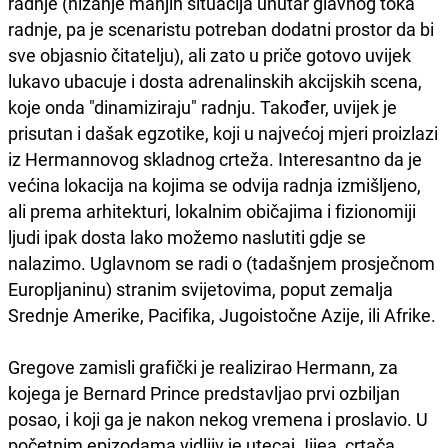
radnje (nizanje manjih situacija unutar glavnog toka
radnje, pa je scenaristu potreban dodatni prostor da bi
sve objasnio čitatelju), ali zato u priče gotovo uvijek
lukavo ubacuje i dosta adrenalinskih akcijskih scena,
koje onda "dinamiziraju" radnju. Također, uvijek je
prisutan i dašak egzotike, koji u najvećoj mjeri proizlazi
iz Hermannovog skladnog crteža. Interesantno da je
većina lokacija na kojima se odvija radnja izmišljeno,
ali prema arhitekturi, lokalnim običajima i fizionomiji
ljudi ipak dosta lako možemo naslutiti gdje se
nalazimo. Uglavnom se radi o (tadašnjem prosječnom
Europljaninu) stranim svijetovima, poput zemalja
Srednje Amerike, Pacifika, Jugoistočne Azije, ili Afrike.
Gregove zamisli grafički je realizirao Hermann, za
kojega je Bernard Prince predstavljao prvi ozbiljan
posao, i koji ga je nakon nekog vremena i proslavio. U
početnim epizodama vidljiv je utecaj Jijea, crtača