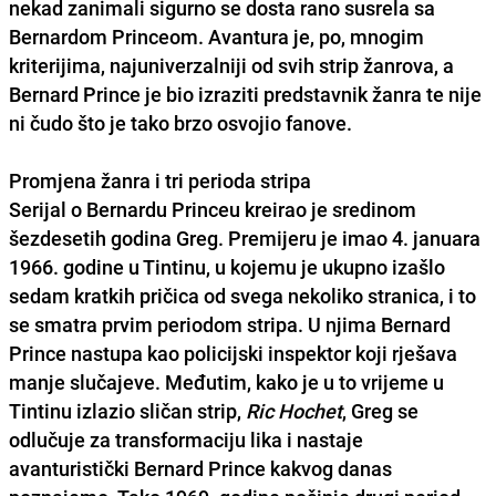
nekad zanimali sigurno se dosta rano susrela sa
Bernardom Princeom. Avantura je, po, mnogim
kriterijima, najuniverzalniji od svih strip žanrova, a
Bernard Prince je bio izraziti predstavnik žanra te nije
ni čudo što je tako brzo osvojio fanove.
Promjena žanra i tri perioda stripa
Serijal o Bernardu Princeu kreirao je sredinom
šezdesetih godina Greg. Premijeru je imao 4. januara
1966. godine u Tintinu, u kojemu je ukupno izašlo
sedam kratkih pričica od svega nekoliko stranica, i to
se smatra prvim periodom stripa. U njima Bernard
Prince nastupa kao policijski inspektor koji rješava
manje slučajeve. Međutim, kako je u to vrijeme u
Tintinu izlazio sličan strip,
Ric Hochet
, Greg se
odlučuje za transformaciju lika i nastaje
avanturistički Bernard Prince kakvog danas