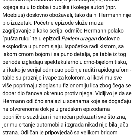
kojega su u to doba i publika i kolege autori (npr.
Moebius) doslovno obožavali, tako da ni Hermann nije
bio izuzetak. Početne epizode služe mu za
zagrijavanje a kako serijal odmiče Hermann polako
"pušta ruku" te u epizodi
Pakleni uragan
doslovno
eksplodira u punom sjaju. Ispočetka radi kistom, sa
jakom crnom bojom i sa puno detalja, pa table iz tog
perioda izgledaju spektakularno u crno-bijelom tisku,
ali kako je serijal odmicao počinje raditi rapidografom -
table su praznije i vape za kolorom, a likovi mu sve
više poprimaju zloglasnu fizionomiju lica zbog čega se
dobar dio fanova okrenuo protiv njega. Vidljivo je da se
Hermann odlično snalazi u scenama koje se događaju
na otvorenome dok je u gradskim epizodama
poprilično suzdržan i nemoćan pokazati sve što zna,
jer mu crtanje automobila i zgrada nikad nije bila jača
strana. Odličan je pripovjedač sa velikom brigom