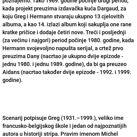
poznajemo. Tako 1969. godine počinje drugi period,
kada projekt preuzima izdavačka kuća Dargaud, za
koju Greg i Hermann stvaraju ukupno 13 cjelovitih
albuma, a kao 14. izlazi album koji sakuplja one rane
kratke pričice i dodaje četiri nove. Treći i posljednji
(za većinu i najgori) period počinje 1980. godine, kada
Hermann svojevoljno napušta serijal, a crtež prvo
preuzima Dany (nacrtao je ukupno dvije epizode -
jednu 1980. i jednu 1989. godine), da bi ga preuzeo
Aidans (nacrtao također dvije epizode - 1992. i 1999.
godine).
Scenarij potpisuje Greg (1931.–1999.), veliko ime
francusko-belgijskog škole i jedan od najpoznatijih
autora u historiji stripa. Pravim imenom Michel