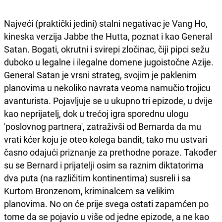
Najveći (praktički jedini) stalni negativac je Vang Ho,
kineska verzija Jabbe the Hutta, poznat i kao General
Satan. Bogati, okrutni i svirepi zločinac, čiji pipci sežu
duboko u legalne i ilegalne domene jugoistočne Azije.
General Satan je vrsni strateg, svojim je paklenim
planovima u nekoliko navrata veoma namučio trojicu
avanturista. Pojavljuje se u ukupno tri epizode, u dvije
kao neprijatelj, dok u trećoj igra sporednu ulogu
'poslovnog partnera', zatraživši od Bernarda da mu
vrati kćer koju je oteo kolega bandit, tako mu ustvari
časno odajući priznanje za prethodne poraze. Također
su se Bernard i prijatelji osim sa raznim diktatorima
dva puta (na različitim kontinentima) susreli i sa
Kurtom Bronzenom, kriminalcem sa velikim
planovima. No on će prije svega ostati zapamćen po
tome da se pojavio u više od jedne epizode, a ne kao