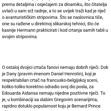
prema detaljima i osjećajem za dinamiku, što čitatelja
uvlači u sam srž radnje, a to se uvijek traži kad je riječ
o avanturističkim stripovima. Što se naslovnica tiče,
one su rađene u direktnoj slikarskoj tehnici, što će
kasnije Hermann prakticirati i kod crtanja samih tabli u
svojim stripovima.
O ostaloj dvojici crtača fanovi nemaju dobrih riječi. Dok
je Dany (pravim imenom Daniel Henrotin), koji je
respektabilan crtač na francusko-belgijskoj sceni,
koliko-toliko korektno odradio svoj dio posla, za
Edouarda Aidansa nemaju nijedne pozitivne riječi. To
je, u kombinaciji sa slabim Gregovim scenarijima,
rapidno dotuklo popularnost koju je Bernard Prince