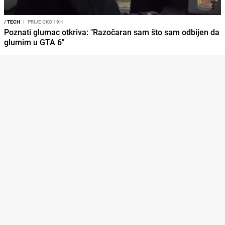
/
TECH
I
PRIJE OKO 19H
Poznati glumac otkriva: "Razočaran sam što sam odbijen da
glumim u GTA 6"