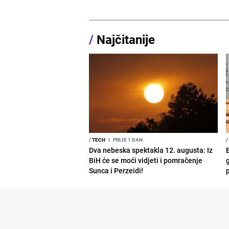
/
Najčitanije
/
TECH
I
PRIJE 1 DAN
/
Dva nebeska spektakla 12. augusta: Iz
BiH će se moći vidjeti i pomračenje
g
Sunca i Perzeidi!