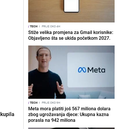
/
TECH
I
PRIJE OKO 4H
Stiže velika promjena za Gmail korisnike:
Objavljeno šta se ukida početkom 2027.
/
TECH
I
PRIJE OKO 9H
Meta mora platiti još 567 miliona dolara
tkupila
zbog ugrožavanja djece: Ukupna kazna
porasla na 942 miliona