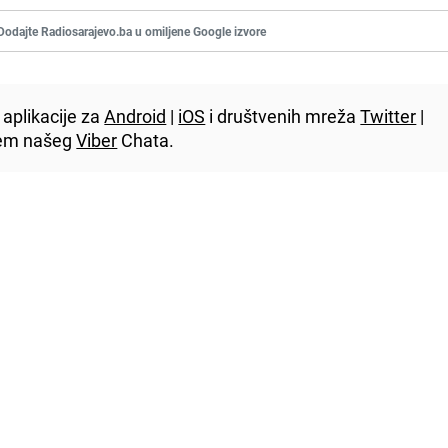
Dodajte Radiosarajevo.ba u omiljene Google izvore
aplikacije za
Android
|
iOS
i društvenih mreža
Twitter
|
utem našeg
Viber
Chata.