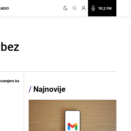
RADIO
90,2 FM
 bez
osarajevo.ba
/
Najnovije