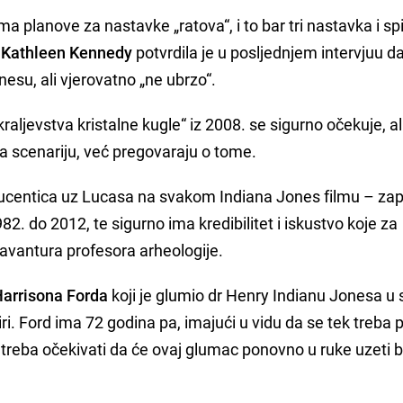
ma planove za nastavke „ratova“, i to bar tri nastavka i sp
Kathleen Kennedy
potvrdila je u posljednjem intervjuu d
onesu, ali vjerovatno „ne ubrzo“.
.kraljevstva kristalne kugle“ iz 2008. se sigurno očekuje, ali
a scenariju, već pregovaraju o tome.
ducentica uz Lucasa na svakom Indiana Jones filmu – za
 do 2012, te sigurno ima kredibilitet i iskustvo koje za
avantura profesora arheologije.
 Harrisona Forda
koji je glumio dr Henry Indianu Jonesa 
ri. Ford ima 72 godina pa, imajući u vidu da se tek treba p
e treba očekivati da će ovaj glumac ponovno u ruke uzeti bi