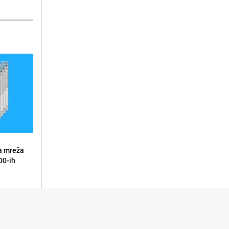
a mreža
00-ih