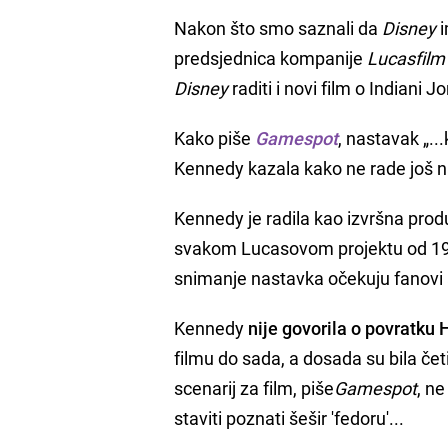
Nakon što smo saznali da
Disney
i
predsjednica kompanije
Lucasfilm
Disney
raditi i novi film o Indiani J
Kako piše
Gamespot
, nastavak „..
Kennedy kazala kako ne rade još n
Kennedy je radila kao izvršna pro
svakom Lucasovom projektu od 1982.
snimanje nastavka očekuju fanovi 
Kennedy
nije govorila o povratku
filmu do sada, a dosada su bila četi
scenarij za film, piše
Gamespot
, n
staviti poznati šešir 'fedoru'...