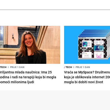
TECH
I
PRIJE 1 DAN
/
TECH
I
PRIJE 1 DAN
Briljantna mlada naučnica: Ima 25
Vraća se MySpace? Društven
odina i radi na terapiji koja bi mogla
koja je oblikovala internet 20
pomoći milionima ljudi
mogla bi dobiti novi život