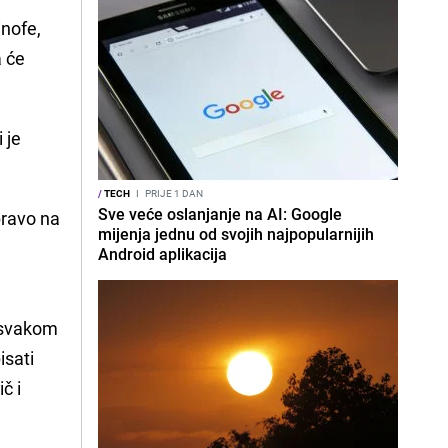
inofe,
a će
 je
/
TECH
I
PRIJE 1 DAN
Sve veće oslanjanje na AI: Google
pravo na
mijenja jednu od svojih najpopularnijih
Android aplikacija
u svakom
isati
č i