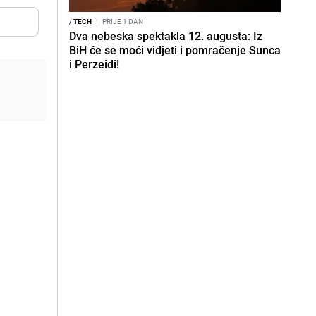
/
TECH
I
PRIJE 1 DAN
Dva nebeska spektakla 12. augusta: Iz
BiH će se moći vidjeti i pomračenje Sunca
i Perzeidi!