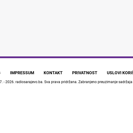
G
IMPRESSUM
KONTAKT
PRIVATNOST
USLOVI KOR
7. - 2026.
radiosarajevo.ba
. Sva prava pridržana. Zabranjeno preuzimanje sadržaja