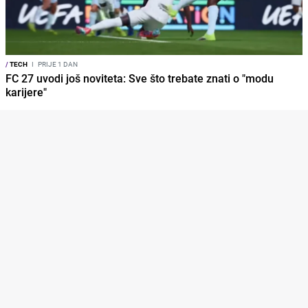
/
TECH
I
PRIJE 1 DAN
FC 27 uvodi još noviteta: Sve što trebate znati o "modu
karijere"