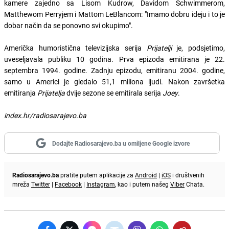
kamere zajedno sa Lisom Kudrow, Davidom Schwimmerom,
Matthewom Perryjem i Mattom LeBlancom: "Imamo dobru ideju i to je
dobar način da se ponovno svi okupimo".
Američka humoristična televizijska serija
Prijatelji
je, podsjetimo,
uveseljavala publiku 10 godina. Prva epizoda emitirana je 22.
septembra 1994. godine. Zadnju epizodu, emitiranu 2004. godine,
samo u Americi je gledalo 51,1 miliona ljudi. Nakon završetka
emitiranja
Prijatelja
dvije sezone se emitirala serija
Joey
.
index.hr/radiosarajevo.ba
Dodajte Radiosarajevo.ba u omiljene Google izvore
Radiosarajevo.ba
pratite putem aplikacije za
Android
|
iOS
i društvenih
mreža
Twitter
|
Facebook
|
Instagram
, kao i putem našeg
Viber
Chata.