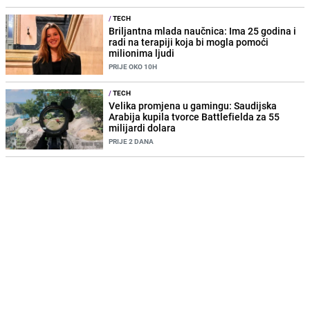
/
TECH
Briljantna mlada naučnica: Ima 25 godina i
radi na terapiji koja bi mogla pomoći
milionima ljudi
PRIJE OKO 10H
/
TECH
Velika promjena u gamingu: Saudijska
Arabija kupila tvorce Battlefielda za 55
milijardi dolara
PRIJE 2 DANA