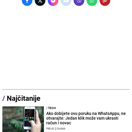
/
Najčitanije
/
TECH
Ako dobijete ovu poruku na WhatsAppu, ne
otvarajte: Jedan klik može vam ukrasti
račun i novac
PRIJE 2 DANA