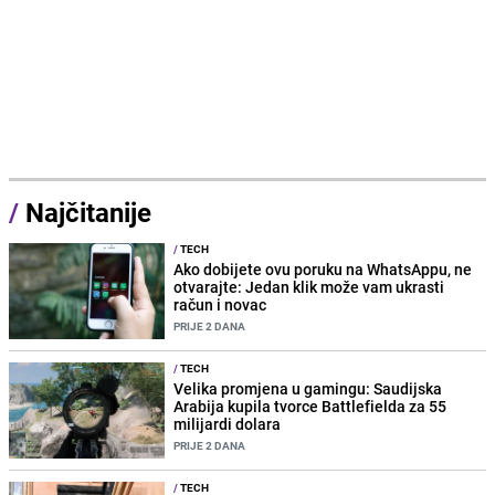
/
Najčitanije
/
TECH
Ako dobijete ovu poruku na WhatsAppu, ne
otvarajte: Jedan klik može vam ukrasti
račun i novac
PRIJE 2 DANA
/
TECH
Velika promjena u gamingu: Saudijska
Arabija kupila tvorce Battlefielda za 55
milijardi dolara
PRIJE 2 DANA
/
TECH