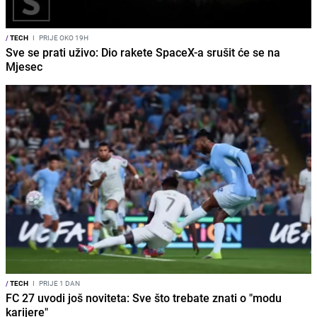
/
TECH
I
PRIJE OKO 19H
Sve se prati uživo: Dio rakete SpaceX-a srušit će se na
Mjesec
/
TECH
I
PRIJE 1 DAN
FC 27 uvodi još noviteta: Sve što trebate znati o "modu
karijere"