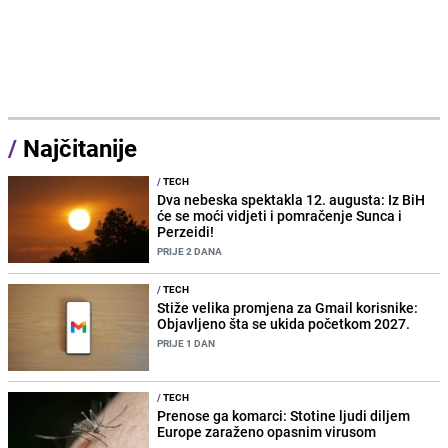
/
Najčitanije
/
TECH
Dva nebeska spektakla 12. augusta: Iz BiH
će se moći vidjeti i pomračenje Sunca i
Perzeidi!
PRIJE 2 DANA
/
TECH
Stiže velika promjena za Gmail korisnike:
Objavljeno šta se ukida početkom 2027.
PRIJE 1 DAN
/
TECH
Prenose ga komarci: Stotine ljudi diljem
Europe zaraženo opasnim virusom