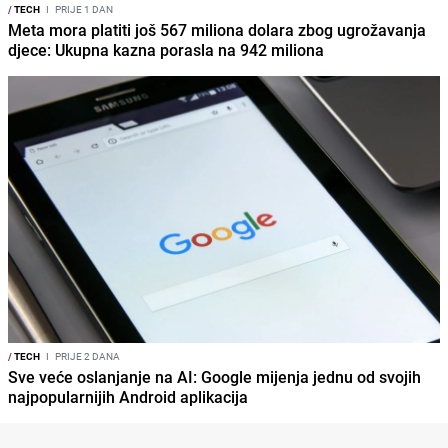
/
TECH
I
PRIJE 1 DAN
Meta mora platiti još 567 miliona dolara zbog ugrožavanja
djece: Ukupna kazna porasla na 942 miliona
/
TECH
I
PRIJE 2 DANA
Sve veće oslanjanje na AI: Google mijenja jednu od svojih
najpopularnijih Android aplikacija