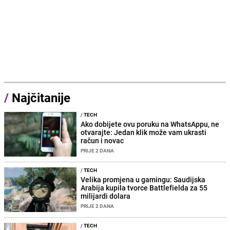
/
Najčitanije
/
TECH
Ako dobijete ovu poruku na WhatsAppu, ne
otvarajte: Jedan klik može vam ukrasti
račun i novac
PRIJE 2 DANA
/
TECH
Velika promjena u gamingu: Saudijska
Arabija kupila tvorce Battlefielda za 55
milijardi dolara
PRIJE 2 DANA
/
TECH