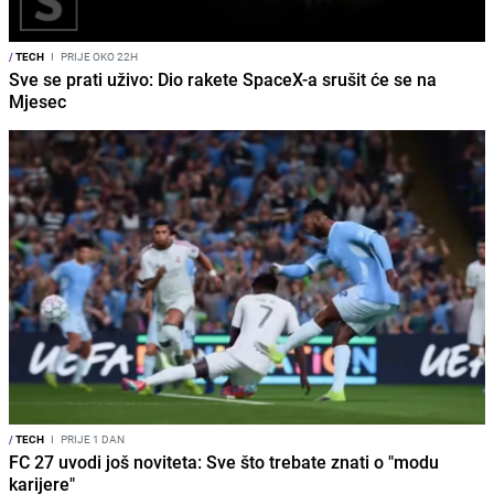
/
TECH
I
PRIJE OKO 22H
Sve se prati uživo: Dio rakete SpaceX-a srušit će se na
Mjesec
/
TECH
I
PRIJE 1 DAN
FC 27 uvodi još noviteta: Sve što trebate znati o "modu
karijere"