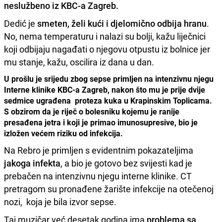
neslužbeno iz KBC-a Zagreb.
Dedić je
smeten, želi kući i djelomično odbija hranu
.
No, nema temperaturu i nalazi su bolji, kažu liječnici
koji odbijaju nagađati o njegovu otpustu iz bolnice jer
mu stanje, kažu, oscilira iz dana u dan.
U prošlu je srijedu zbog sepse primljen na intenzivnu njegu
Interne klinike KBC-a Zagreb, nakon što mu je prije dvije
sedmice ugrađena proteza kuka u Krapinskim Toplicama.
S obzirom da je riječ o bolesniku kojemu je ranije
presađena jetra i koji je primao imunosupresive, bio je
izložen većem riziku od infekcija.
Na Rebro je primljen s evidentnim pokazateljima
jakoga infekta
, a bio je gotovo bez svijesti kad je
prebačen na intenzivnu njegu interne klinike. CT
pretragom su pronađene žarište infekcije na otečenoj
nozi, koja je bila izvor sepse.
Taj muzičar već desetak godina ima
problema sa