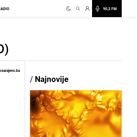
RADIO
90,2 FM
O)
osarajevo.ba
/
Najnovije