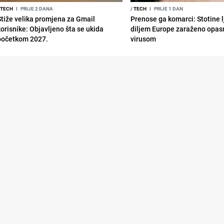
TECH
I
PRIJE 2 DANA
/
TECH
I
PRIJE 1 DAN
Stiže velika promjena za Gmail
Prenose ga komarci: Stotine l
korisnike: Objavljeno šta se ukida
diljem Europe zaraženo opa
početkom 2027.
virusom