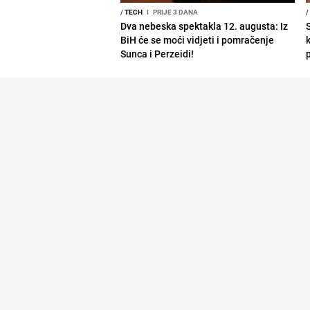
/
TECH
I
PRIJE 3 DANA
/
Dva nebeska spektakla 12. augusta: Iz
BiH će se moći vidjeti i pomračenje
Sunca i Perzeidi!