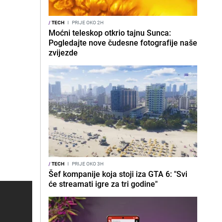
/
TECH
I
PRIJE OKO 2H
Moćni teleskop otkrio tajnu Sunca:
Pogledajte nove čudesne fotografije naše
zvijezde
/
TECH
I
PRIJE OKO 3H
Šef kompanije koja stoji iza GTA 6: "Svi
će streamati igre za tri godine"