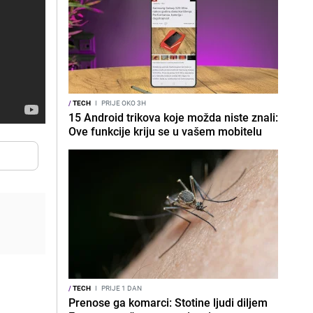
/
TECH
I
PRIJE OKO 3H
15 Android trikova koje možda niste znali:
Ove funkcije kriju se u vašem mobitelu
/
TECH
I
PRIJE 1 DAN
Prenose ga komarci: Stotine ljudi diljem