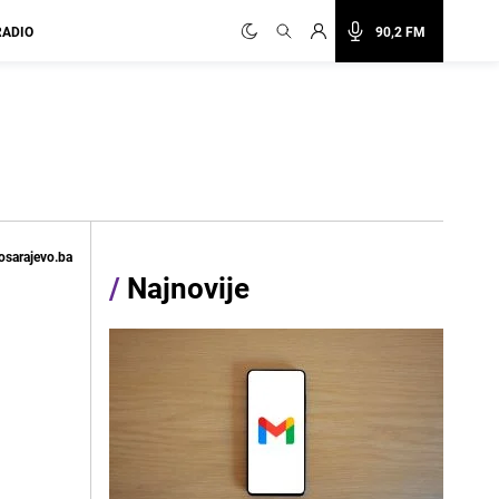
RADIO
90,2 FM
osarajevo.ba
/
Najnovije