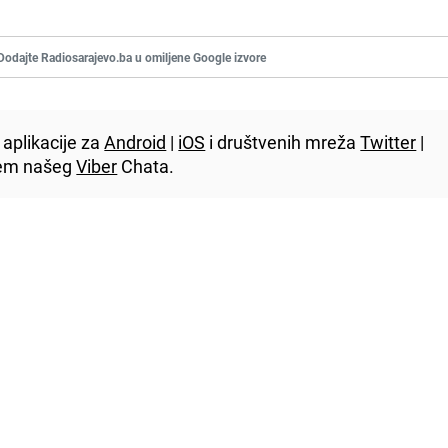
Dodajte Radiosarajevo.ba u omiljene Google izvore
aplikacije za
Android
|
iOS
i društvenih mreža
Twitter
|
utem našeg
Viber
Chata.