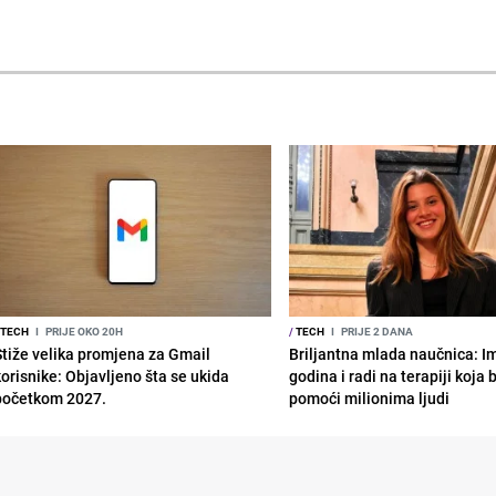
TECH
I
PRIJE OKO 20H
/
TECH
I
PRIJE 2 DANA
Stiže velika promjena za Gmail
Briljantna mlada naučnica: I
korisnike: Objavljeno šta se ukida
godina i radi na terapiji koja
početkom 2027.
pomoći milionima ljudi