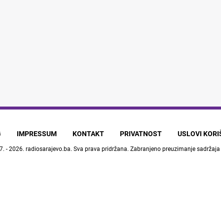
G
IMPRESSUM
KONTAKT
PRIVATNOST
USLOVI KOR
7. - 2026.
radiosarajevo.ba
. Sva prava pridržana. Zabranjeno preuzimanje sadržaja