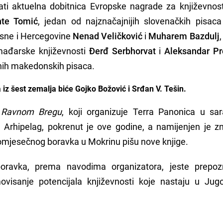
ati aktuelna dobitnica Evropske nagrade za književno
te Tomić
, jedan od najznačajnijih slovenačkih pisaca
Bosne i Hercegovine
Nenad Veličković
i
Muharem Bazdulj
,
 mađarske književnosti
Đerđ Serbhorvat
i
Aleksandar Pr
nih makedonskih pisaca.
z šest zemalja biće Gojko Božović i Srđan V. Tešin.
 Ravnom Bregu
, koji organizuje Terra Panonica u sar
rhipelag, pokrenut je ove godine, a namijenjen je z
nomjesečnog boravka u Mokrinu pišu nove knjige.
g boravka, prema navodima organizatora, jeste prepoz
visanje potencijala književnosti koje nastaju u Jugo