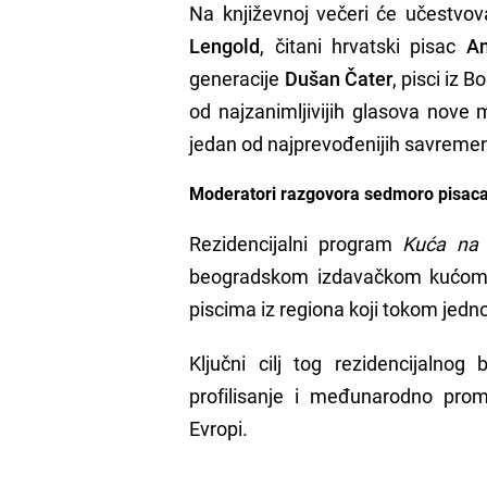
Na književnoj večeri će učestvov
Lengold
, čitani hrvatski pisac
An
generacije
Dušan Čater
, pisci iz 
od najzanimljivijih glasova nove
jedan od najprevođenijih savreme
Moderatori razgovora sedmoro pisaca i
Rezidencijalni program
Kuća na
beogradskom izdavačkom kućom A
piscima iz regiona koji tokom jed
Ključni cilj tog rezidencijalno
profilisanje i međunarodno promo
Evropi.