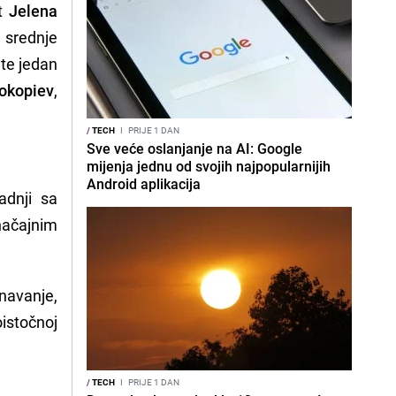
st
Jelena
 srednje
 te jedan
okopiev
,
/
TECH
I
PRIJE 1 DAN
Sve veće oslanjanje na AI: Google
mijenja jednu od svojih najpopularnijih
Android aplikacija
adnji sa
načajnim
navanje,
istočnoj
/
TECH
I
PRIJE 1 DAN