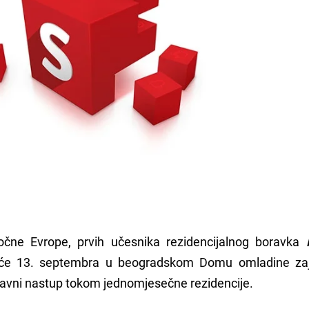
očne Evrope, prvih učesnika rezidencijalnog boravka
će 13. septembra u beogradskom Domu omladine zaj
i javni nastup tokom jednomjesečne rezidencije.