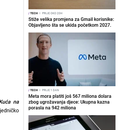
/
TECH
I
PRIJE OKO 20H
Stiže velika promjena za Gmail korisnike:
Objavljeno šta se ukida početkom 2027.
/
TECH
I
PRIJE 1 DAN
Meta mora platiti još 567 miliona dolara
Kuća na
zbog ugrožavanja djece: Ukupna kazna
porasla na 942 miliona
edničko