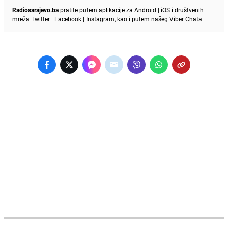
Radiosarajevo.ba
pratite putem aplikacije za
Android
|
iOS
i društvenih
mreža
Twitter
|
Facebook
|
Instagram
, kao i putem našeg
Viber
Chata.