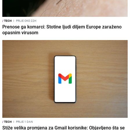
/
TECH
I
PRIJE OKO 22H
Prenose ga komarci: Stotine ljudi diljem Europe zaraženo
opasnim virusom
/
TECH
I
PRIJE 1 DAN
Stiže velika promjena za Gmail korisnike: Objavljeno šta se