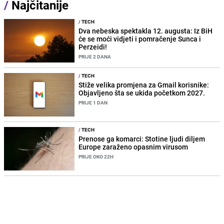
/
Najčitanije
/
TECH
Dva nebeska spektakla 12. augusta: Iz BiH
će se moći vidjeti i pomračenje Sunca i
Perzeidi!
PRIJE 2 DANA
/
TECH
Stiže velika promjena za Gmail korisnike:
Objavljeno šta se ukida početkom 2027.
PRIJE 1 DAN
/
TECH
Prenose ga komarci: Stotine ljudi diljem
Europe zaraženo opasnim virusom
PRIJE OKO 22H