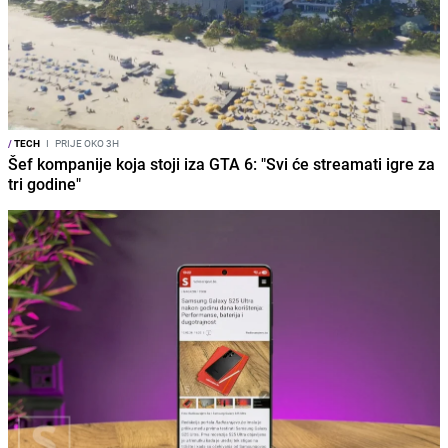
/
TECH
I
PRIJE OKO 3H
Šef kompanije koja stoji iza GTA 6: "Svi će streamati igre za
tri godine"