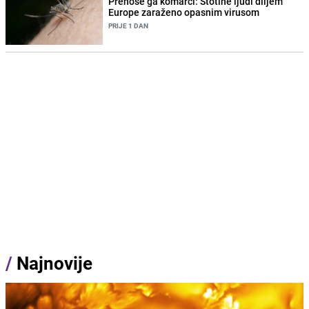
Prenose ga komarci: Stotine ljudi diljem
Europe zaraženo opasnim virusom
PRIJE 1 DAN
/
Najnovije