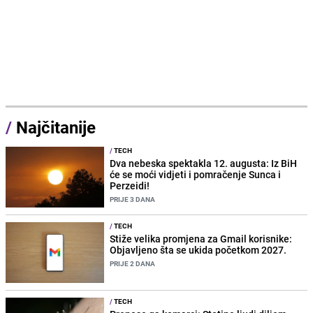
/
Najčitanije
/
TECH
Dva nebeska spektakla 12. augusta: Iz BiH
će se moći vidjeti i pomračenje Sunca i
Perzeidi!
PRIJE 3 DANA
/
TECH
Stiže velika promjena za Gmail korisnike:
Objavljeno šta se ukida početkom 2027.
PRIJE 2 DANA
/
TECH