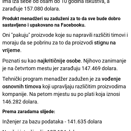
ima iza sebe od osam do 10 godina iskustva, a
zarađuje 157.080 dolara.
Produkt menadžeri su zaduženi za to da sve bude dobro
sastavljeno i upakovano na Facebooku.
Oni "pakuju" proizvode koje su napravili različiti timovi i
moraju da se pobrinu za to da proizvodi
stignu na
vrijeme
.
Poznati su kao
najkritičnije osobe
. Njihovo zanimanje
je na četvrtom mestu jer zarađuju 147.469 dolara.
Tehnički program menadžer zadužen je za
vođenje
osnovnih timova
koji upravljaju različitim proizvodima
kompanije. Na petom mjestu su po plati koja iznosi
146.282 dolara.
Prema zaradama slijede:
Inženjer za bazu podataka - 141.635 dolara