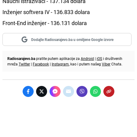
Naučni istraživači - 137.134 dolara
Inženjer softvera IV - 136.833 dolara
Front-End inženjer - 136.131 dolara
Dodajte Radiosarajevo.ba u omiljene Google izvore
Radiosarajevo.ba
pratite putem aplikacije za
Android
|
iOS
i društvenih
mreža
Twitter
|
Facebook
|
Instagram
, kao i putem našeg
Viber
Chata.