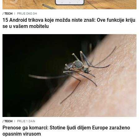
/
TECH
I
PRIJE OKO 3H
15 Android trikova koje možda niste znali: Ove funkcije kriju
se u vašem mobitelu
/
TECH
I
PRIJE 1 DAN
Prenose ga komarci: Stotine ljudi diljem Europe zaraženo
opasnim virusom