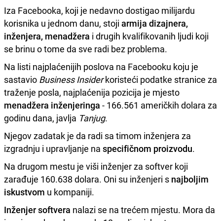
Iza Facebooka, koji je nedavno dostigao milijardu
korisnika u jednom danu, stoji
armija dizajnera,
inženjera, menadžera
i drugih kvalifikovanih ljudi koji
se brinu o tome da sve radi bez problema.
Na listi najplaćenijih poslova na Facebooku koju je
sastavio
Business Insider
koristeći podatke stranice za
traženje posla, najplaćenija pozicija je mjesto
menadžera inženjeringa
- 166.561 američkih dolara za
godinu dana, javlja
Tanjug
.
Njegov zadatak je da radi sa timom inženjera za
izgradnju i upravljanje na
specifičnom proizvodu
.
Na drugom mestu je viši inženjer za softver koji
zarađuje 160.638 dolara. Oni su inženjeri s
najboljim
iskustvom
u kompaniji.
Inženjer softvera
nalazi se na trećem mjestu. Mora da