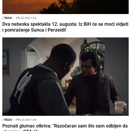
/
TECH
I
PRIJE OKO 13H
Dva nebeska spektakla 12. augusta: Iz BiH će se moći vidjeti
i pomračenje Sunca i Perzeidi!
/
TECH
I
PRIJE OKO 14H
Poznati glumac otkriva: "Razočaran sam što sam odbijen da