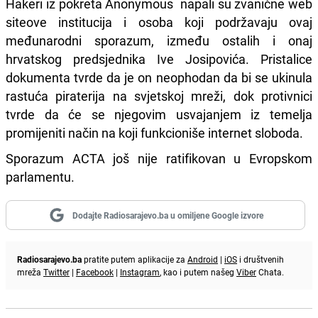
Hakeri iz pokreta Anonymous napali su zvanične web
siteove institucija i osoba koji podržavaju ovaj
međunarodni sporazum, između ostalih i onaj
hrvatskog predsjednika Ive Josipovića. Pristalice
dokumenta tvrde da je on neophodan da bi se ukinula
rastuća piraterija na svjetskoj mreži, dok protivnici
tvrde da će se njegovim usvajanjem iz temelja
promijeniti način na koji funkcioniše internet sloboda.
Sporazum ACTA još nije ratifikovan u Evropskom
parlamentu.
Dodajte Radiosarajevo.ba u omiljene Google izvore
Radiosarajevo.ba
pratite putem aplikacije za
Android
|
iOS
i društvenih
mreža
Twitter
|
Facebook
|
Instagram
, kao i putem našeg
Viber
Chata.