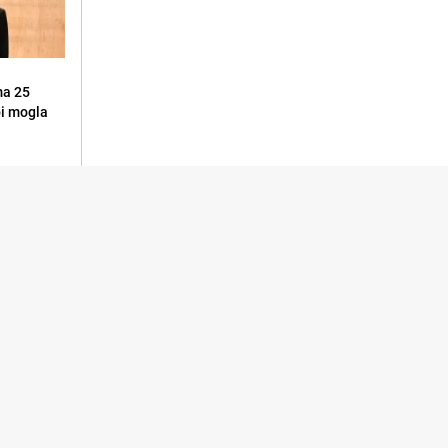
ma 25
 bi mogla