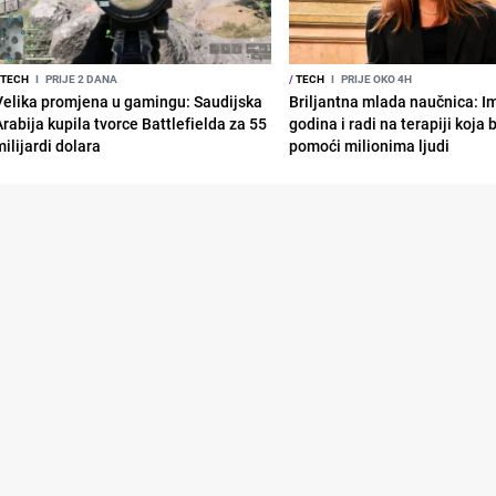
TECH
I
PRIJE 2 DANA
/
TECH
I
PRIJE OKO 4H
Velika promjena u gamingu: Saudijska
Briljantna mlada naučnica: I
Arabija kupila tvorce Battlefielda za 55
godina i radi na terapiji koja
ilijardi dolara
pomoći milionima ljudi