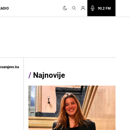
RADIO
90,2 FM
osarajevo.ba
/
Najnovije