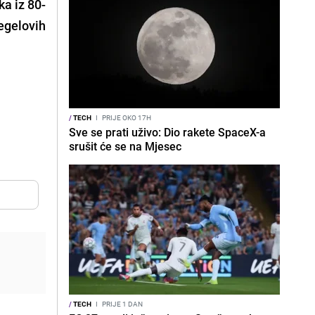
a iz 80-
egelovih
/
TECH
I
PRIJE OKO 17H
Sve se prati uživo: Dio rakete SpaceX-a
srušit će se na Mjesec
/
TECH
I
PRIJE 1 DAN