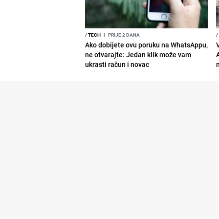
/
TECH
I
PRIJE 2 DANA
/
Ako dobijete ovu poruku na WhatsAppu,
ne otvarajte: Jedan klik može vam
ukrasti račun i novac
m