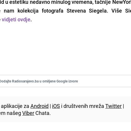
vid u estetiku nedavno minulog vremena, tačnije NewYork
je nam kolekcija fotografa Stevena Siegela. Više Si
e
vidjeti ovdje
.
Dodajte Radiosarajevo.ba u omiljene Google izvore
aplikacije za
Android
|
iOS
i društvenih mreža
Twitter
|
utem našeg
Viber
Chata.