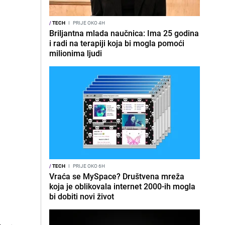
/
TECH
I
PRIJE OKO 4H
Briljantna mlada naučnica: Ima 25 godina
i radi na terapiji koja bi mogla pomoći
milionima ljudi
/
TECH
I
PRIJE OKO 6H
Vraća se MySpace? Društvena mreža
koja je oblikovala internet 2000-ih mogla
bi dobiti novi život