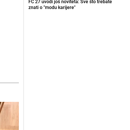
FC 27 uvodi još noviteta: Sve što trebate
znati o "modu karijere"