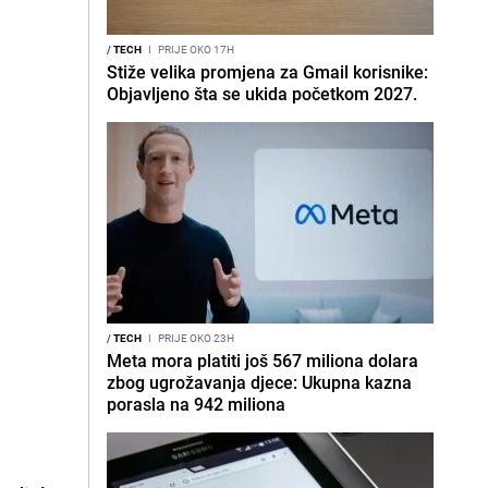
/
TECH
I
PRIJE OKO 17H
Stiže velika promjena za Gmail korisnike:
Objavljeno šta se ukida početkom 2027.
/
TECH
I
PRIJE OKO 23H
Meta mora platiti još 567 miliona dolara
zbog ugrožavanja djece: Ukupna kazna
porasla na 942 miliona