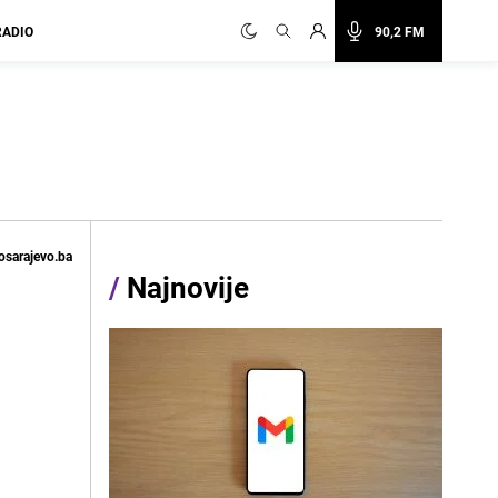
RADIO
90,2 FM
osarajevo.ba
/
Najnovije