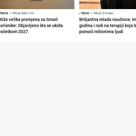
TECH
I
PRIJE OKO 17H
/
TECH
I
PRIJE 2 DANA
Stiže velika promjena za Gmail
Briljantna mlada naučnica: I
korisnike: Objavljeno šta se ukida
godina i radi na terapiji koja
početkom 2027.
pomoći milionima ljudi