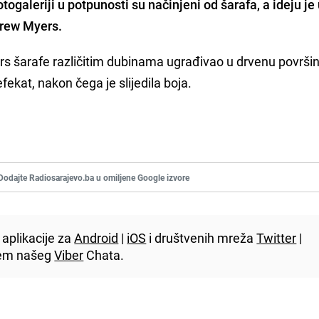
otogaleriji u potpunosti su načinjeni od šarafa, a ideju je 
drew Myers.
yers šarafe različitim dubinama ugrađivao u drvenu površin
fekat, nakon čega je slijedila boja.
Dodajte Radiosarajevo.ba u omiljene Google izvore
aplikacije za
Android
|
iOS
i društvenih mreža
Twitter
|
utem našeg
Viber
Chata.