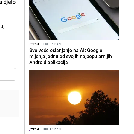
u djelo
u,
/
TECH
I
PRIJE 1 DAN
Sve veće oslanjanje na AI: Google
mijenja jednu od svojih najpopularnijih
Android aplikacija
/
TECH
I
PRIJE 1 DAN