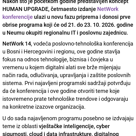
Nakon što je početkom godine predstavljen koncept
HUMAN UPGRADE, četrnaesto izdanje
NetWork
konferencije
ulazi u novu fazu priprema i donosi prve
obrise programa koji će od 21. do 23. 10. 2026. godine
u Neumu okupiti regionalnu IT i poslovnu zajednicu.
NetWork 14
, vodeća poslovno-tehnološka konferencija
u Bosni i Hercegovini i regionu, ove godine stavlja
fokus na odnos tehnologije, biznisa i čovjeka u
vremenu u kojem digitalni alati sve brže mijenjaju
način rada, odlučivanja, upravljanja i zaštite poslovnih
sistema. Prvi najavljeni programski sadržaji potvrđuju
da će konferencija i ove godine otvoriti teme koje
istovremeno prate tehnološke trendove i odgovaraju
na konkretne izazove organizacija.
U do sada najavljenom programu posebno se izdvajaju
teme iz oblasti
vještačke inteligencije, cyber
sigurnosti, cloud i data infrastrukture, digitalnog