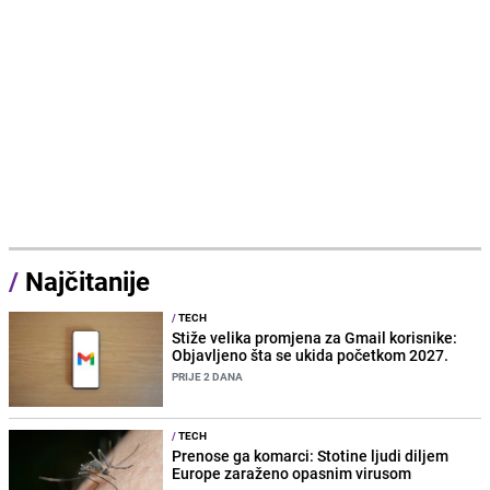
/
Najčitanije
/
TECH
Stiže velika promjena za Gmail korisnike:
Objavljeno šta se ukida početkom 2027.
PRIJE 2 DANA
/
TECH
Prenose ga komarci: Stotine ljudi diljem
Europe zaraženo opasnim virusom