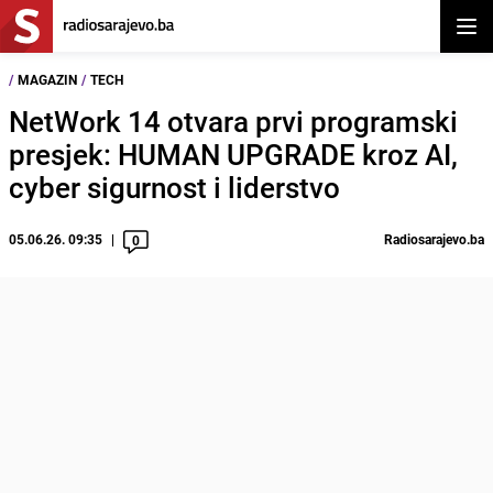
Otvor
/
MAGAZIN
/
TECH
NetWork 14 otvara prvi programski
presjek: HUMAN UPGRADE kroz AI,
cyber sigurnost i liderstvo
05.06.26. 09:35
Radiosarajevo.ba
0