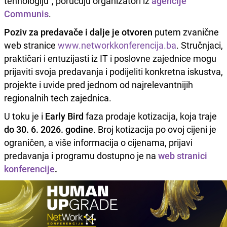
tehnologiju", poručuju organizatori iz
agencije
Communis
.
Poziv za predavače i dalje je otvoren
putem zvanične
web stranice
www.networkkonferencija.ba
. Stručnjaci,
praktičari i entuzijasti iz IT i poslovne zajednice mogu
prijaviti svoja predavanja i podijeliti konkretna iskustva,
projekte i uvide pred jednom od najrelevantnijih
regionalnih tech zajednica.
U toku je i
Early Bird
faza prodaje kotizacija, koja traje
do 30. 6. 2026. godine
. Broj kotizacija po ovoj cijeni je
ograničen, a više informacija o cijenama, prijavi
predavanja i programu dostupno je na
web stranici
konferencije
.