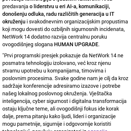
predavanja
o liderstvu u eri AI-a, komunikaciji,
donošenju odluka, radu različitih generacija u IT
okruženju
i svakodnevnim organizacijskim propustima
koji mogu dovesti do ozbiljnih sigurnosnih incidenata,
NetWork 14 dodatno razvija centralnu poruku
ovogodišnjeg slogana
HUMAN
UPGRADE
.
"Prvi programski presjek pokazuje da NetWork 14 ne
posmatra tehnologiju izolovano, već kroz njenu
stvarnu upotrebu u kompanijama, timovima i
poslovnim procesima. Svake godine nam je cilj da kroz
sadržaje konferencije adresiramo izazove i potrebe
našeg lokalnog poslovnog okruženja. Vještačka
inteligencija, cyber sigurnost i digitalna transformacija
ostaju ključne teme, ali ovogodišnji fokus ide korak
dalje, prema pitanju kako ljudi, lideri i organizacije
mogu pametnije, sigurnije i odgovornije koristiti