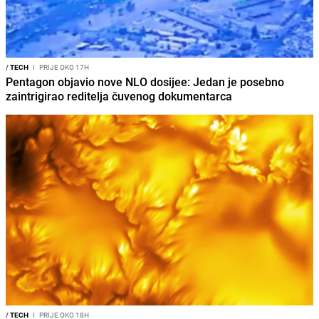
/
TECH
I
PRIJE OKO 17H
Pentagon objavio nove NLO dosijee: Jedan je posebno
zaintrigirao reditelja čuvenog dokumentarca
/
TECH
I
PRIJE OKO 18H