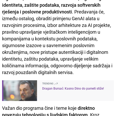
identiteta, zaštite podataka, razvoja softverskih
rješenja i poslovne produktivnosti
. Predavanja će,
između ostalog, obraditi primjenu GenAI alata u
razvojnim procesima, izbor arhitekture za AI projekte,
pravilno upravljanje vještačkom inteligencijom u
kompanijama u kontekstu poslovnih podataka,
sigurnosne izazove u savremenim poslovnim
okruženjima, nove pristupe autentikaciji i digitalnom
identitetu, zaštitu podataka, upravljanje velikim
količinama informacija, odgovorno dijeljenje sadržaja i
razvoj pouzdanih digitalnih servisa.
TRENDING
Dragan Bursać: Kasno Dino do pameti stiže!
Važan dio programa čine i teme koje
direktno
povezuju tehnologiju s ljudskim faktorom
. Kroz