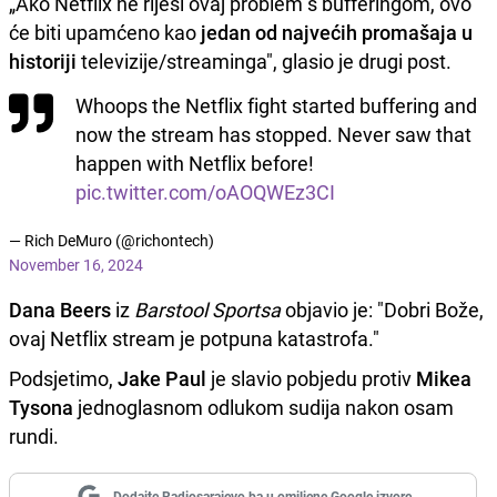
„Ako Netflix ne riješi ovaj problem s bufferingom, ovo
će biti upamćeno kao
jedan od najvećih promašaja u
historiji
televizije/streaminga", glasio je drugi post.
Whoops the Netflix fight started buffering and
now the stream has stopped. Never saw that
happen with Netflix before!
pic.twitter.com/oAOQWEz3CI
— Rich DeMuro (@richontech)
November 16, 2024
Dana Beers
iz
Barstool Sportsa
objavio je: "Dobri Bože,
ovaj Netflix stream je potpuna katastrofa."
Podsjetimo,
Jake Paul
je slavio pobjedu protiv
Mikea
Tysona
jednoglasnom odlukom sudija nakon osam
rundi.
Dodajte Radiosarajevo.ba u omiljene Google izvore