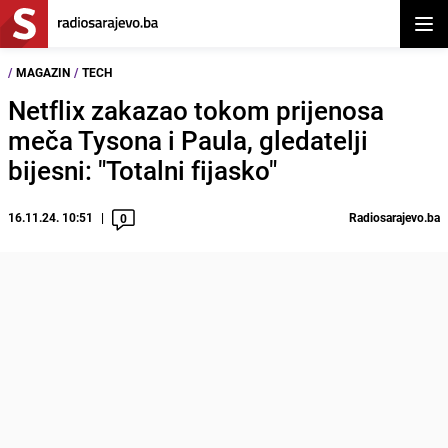
Otvor
/
MAGAZIN
/
TECH
Netflix zakazao tokom prijenosa
meča Tysona i Paula, gledatelji
bijesni: "Totalni fijasko"
16.11.24. 10:51
Radiosarajevo.ba
0