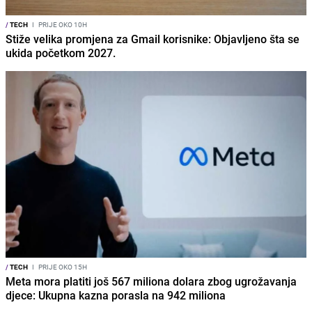
/
TECH
I
PRIJE OKO 10H
Stiže velika promjena za Gmail korisnike: Objavljeno šta se
ukida početkom 2027.
/
TECH
I
PRIJE OKO 15H
Meta mora platiti još 567 miliona dolara zbog ugrožavanja
djece: Ukupna kazna porasla na 942 miliona