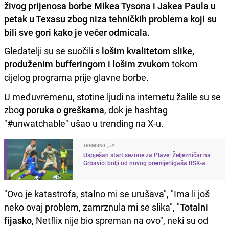
živog prijenosa borbe Mikea Tysona i Jakea Paula u
petak u Texasu zbog niza tehničkih problema koji su
bili sve gori kako je večer odmicala.
Gledatelji su se suočili s
lošim kvalitetom slike,
produženim bufferingom i lošim zvukom
tokom
cijelog programa prije glavne borbe.
U međuvremenu, stotine ljudi na internetu žalile su se
zbog
poruka o greškama
, dok je hashtag
"#unwatchable" ušao u trending na X-u.
TRENDING
Uspješan start sezone za Plave: Željezničar na
Grbavici bolji od novog premijerligaša BSK-a
"Ovo je katastrofa, stalno mi se urušava", "Ima li još
neko ovaj problem, zamrznula mi se slika", "
Totalni
fijasko
, Netflix nije bio spreman na ovo", neki su od