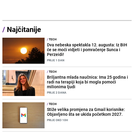
/
Najčitanije
/
TECH
Dva nebeska spektakla 12. augusta: Iz BiH
će se moći vidjeti i pomračenje Sunca i
Perzeidi!
PRIJE 1 DAN
/
TECH
Briljantna mlada naučnica: Ima 25 godina i
radi na terapiji koja bi mogla pomoći
milionima ljudi
PRIJE 2 DANA
/
TECH
Stiže velika promjena za Gmail korisnike:
Objavljeno šta se ukida početkom 2027.
PRIJE OKO 10H