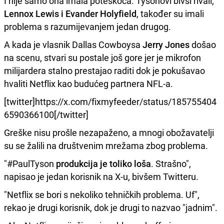
I nije samo ona imala poteškoća. Tysonovi bivši rivali,
Lennox Lewis i Evander Holyfield
, također su imali
problema s razumijevanjem jedan drugog.
A kada je vlasnik Dallas Cowboysa
Jerry Jones
došao
na scenu, stvari su postale još gore jer je mikrofon
milijardera stalno prestajao raditi dok je pokušavao
hvaliti Netflix kao budućeg partnera NFL-a.
[twitter]https://x.com/fixmyfeeder/status/185755404
6590366100[/twitter]
Greške nisu prošle nezapaženo, a mnogi obožavatelji
su se žalili na društvenim mrežama zbog problema.
"#PaulTyson
produkcija je toliko loša
. Strašno",
napisao je jedan korisnik na X-u, bivšem Twitteru.
"Netflix se bori s nekoliko tehničkih problema. Uf",
rekao je drugi korisnik, dok je drugi to nazvao "jadnim".