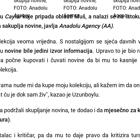
lu
Caylar
koje pripada oblasti
Muš,
a nalazi se na istoku
 sakuplja novine,
javlja
Anadolu Agency (AA).
ekcija veoma vrijedna. S nostalgijom se sjeća davnih
 su
novine bile jedini izvor informacija
. Upravo to je bio 
na počne kupovati i čuvati novine da bi mu to kasnije 
lekcija.
vama nude mi da kupe moju kolekciju, ali kažem im da on
t ću je dok sam živ", kazao je Uzunboylu.
a podržali skupljanje novina, te dodao i da
mjesečno za 
eura)
.
lac i kritičar, pa da mu to daje pravo da kritizira tur