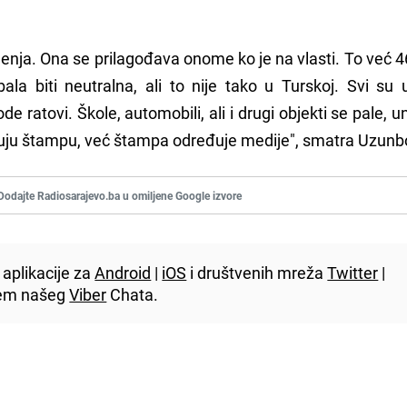
nja. Ona se prilagođava onome ko je na vlasti. To već 4
la biti neutralna, ali to nije tako u Turskoj. Svi su u
ode ratovi. Škole, automobili, ali i drugi objekti se pale, u
đuju štampu, već štampa određuje medije", smatra Uzunb
Dodajte Radiosarajevo.ba u omiljene Google izvore
aplikacije za
Android
|
iOS
i društvenih mreža
Twitter
|
utem našeg
Viber
Chata.