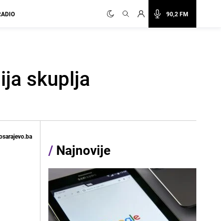
RADIO
90,2 FM
ja skuplja
osarajevo.ba
/
Najnovije