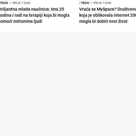
TECH
I
PRIJE 1 DAN
/
TECH
I
PRIJE 1 DAN
Briljantna mlada naučnica: Ima 25
Vraća se MySpace? Društven
odina i radi na terapiji koja bi mogla
koja je oblikovala internet 20
pomoći milionima ljudi
mogla bi dobiti novi život