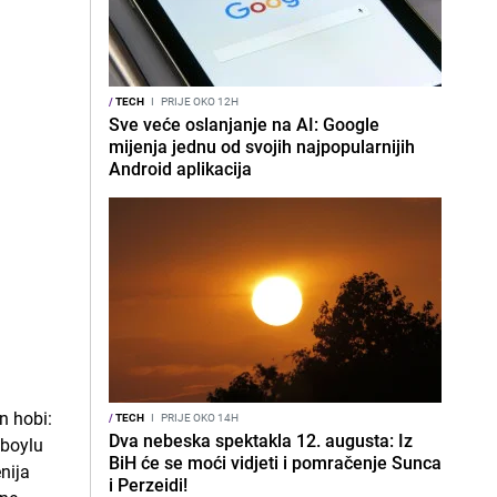
/
TECH
I
PRIJE OKO 12H
Sve veće oslanjanje na AI: Google
mijenja jednu od svojih najpopularnijih
Android aplikacija
/
TECH
I
PRIJE OKO 14H
Dva nebeska spektakla 12. augusta: Iz
BiH će se moći vidjeti i pomračenje Sunca
i Perzeidi!