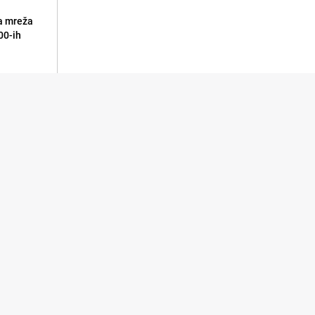
a mreža
00-ih