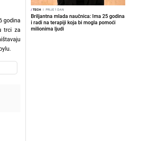
/
TECH
I
PRIJE 1 DAN
Briljantna mlada naučnica: Ima 25 godina
6 godina
i radi na terapiji koja bi mogla pomoći
milionima ljudi
 trci za
ništavaju
oylu.