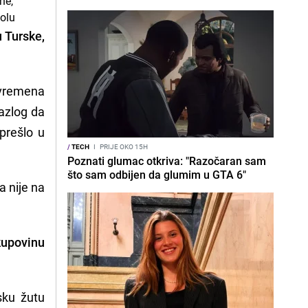
 Turske,
 vremena
razlog da
prešlo u
/
TECH
I
PRIJE OKO 15H
Poznati glumac otkriva: "Razočaran sam
što sam odbijen da glumim u GTA 6"
a nije na
kupovinu
sku žutu