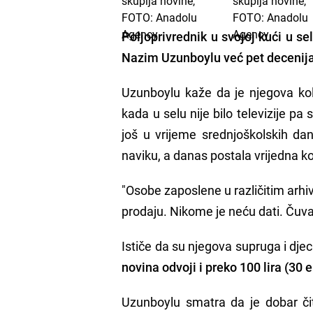
Poljoprivrednik u svojoj kući u se
Nazim Uzunboylu već pet decenija
Uzunboylu kaže da je njegova kol
kada u selu nije bilo televizije pa
još u vrijeme srednjoškolskih da
naviku, a danas postala vrijedna ko
"Osobe zaposlene u različitim arhi
prodaju. Nikome je neću dati. Čuva
Ističe da su njegova supruga i djec
novina odvoji i preko 100 lira (30 
Uzunboylu smatra da je dobar čita