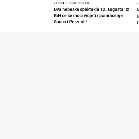
/
TECH
I
PRIJE OKO 14H
/
Dva nebeska spektakla 12. augusta: Iz
BiH će se moći vidjeti i pomračenje
g
Sunca i Perzeidi!